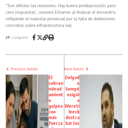
“Son difíciles las reuniones. Hay buena predisposición, pero
cero respuestas”, resumió Echarren al finalizar el encuentro,
reflejando el malestar provincial por la falta de definiciones
concretas sobre infraestructura vial.
Compartir
Previous Article
Next Article
El
Delgad
sobree
o
ndeud
Sempé
amient
exigió
o
a
golpea
Wereti
con
lneck
más
destra
fuerza
bar los