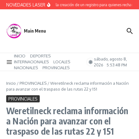
Saltar al contenido
NOVEDADES LASER
Avanza la creación de un registro para quienes rechacen t
Main Menu
INICIO
DEPORTES
sábado, agosto 8,
INTERNACIONALES
LOCALES
2026
5:53:49 PM
NACIONALES
PROVINCIALES
Inicio
/
PROVINCIALES
/
Weretilneck reclama información a Nación
para avanzar con el traspaso de las rutas 22 y 151
PROVINCIALES
Weretilneck reclama información
a Nación para avanzar con el
traspaso de las rutas 22 y 151