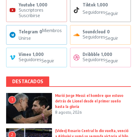
Youtube
1,000
Tiktok
1,000
Suscriptores
Seguidores
Seguir
Suscribirse
Miembros
Telegram
0
Soundcloud
0
Seguidores
Unirse
Seguir
Vimeo
1,000
Dribbble
1,000
Seguidores
Seguidores
Seguir
Seguir
DESTACADOS
Murió Jorge Messi: el hombre que estuvo
1
detrás de Lionel desde el primer sueño
hasta la gloria
8 agosto, 2026
(Video) Rosario Central lo dio vuelta, venció
2
a Aldosivi y sumó su segunda victoria al hilo