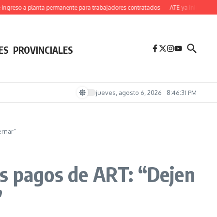
o a planta permanente para trabajadores contratados
ATE ya inició un acampe e
ES
PROVINCIALES
jueves, agosto 6, 2026
8:46:32 PM
ernar”
os pagos de ART: “Dejen
”