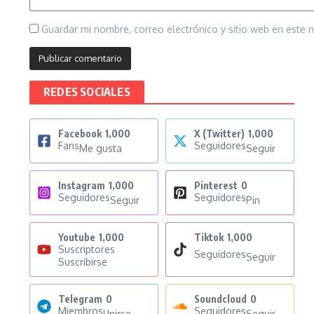
Guardar mi nombre, correo electrónico y sitio web en este
REDES SOCIALES
Facebook
1,000
X (Twitter)
1,000
Fans
Seguidores
Me gusta
Seguir
Instagram
1,000
Pinterest
0
Seguidores
Seguidores
Seguir
Pin
Youtube
1,000
Tiktok
1,000
Suscriptores
Seguidores
Seguir
Suscribirse
Telegram
0
Soundcloud
0
Miembros
Seguidores
Unirse
Seguir