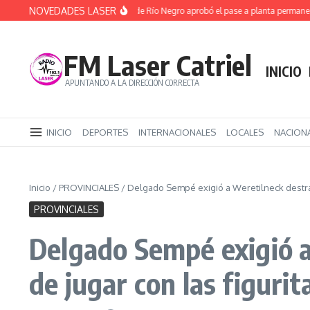
Saltar al contenido
NOVEDADES LASER
(Video) La Legislatura de Río Negro aprobó el pase a planta permanente de
FM Laser Catriel
INICIO
APUNTANDO A LA DIRECCIÓN CORRECTA
INICIO
DEPORTES
INTERNACIONALES
LOCALES
NACION
Inicio
/
PROVINCIALES
/
Delgado Sempé exigió a Weretilneck destrab
PROVINCIALES
Delgado Sempé exigió a
de jugar con las figuri