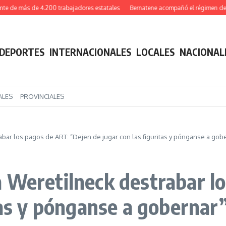
 más de 4.200 trabajadores estatales
Bernatene acompañó el régimen de ingres
DEPORTES
INTERNACIONALES
LOCALES
NACIONAL
ALES
PROVINCIALES
ar los pagos de ART: “Dejen de jugar con las figuritas y pónganse a gob
 Weretilneck destrabar l
tas y pónganse a gobernar