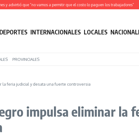
dvirtió que “no vamos a permitir que el costo lo paguen los trabajadores”
Alert
DEPORTES
INTERNACIONALES
LOCALES
NACIONAL
ALES
PROVINCIALES
la feria judicial y desata una fuerte controversia
gro impulsa eliminar la fe
a