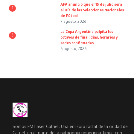
AFA anunció que el 15 de julio será
2
el Día de las Selecciones Nacionales
de Fútbol
7 agosto, 2026
La Copa Argentina palpita los
3
octavos de final: días, horarios y
sedes confirmadas
6 agosto, 2026
Somos FM Laser Catriel. Una emisora radial de la ciudad de
Catriel, en el norte de la patagonia rionegrina, límite con