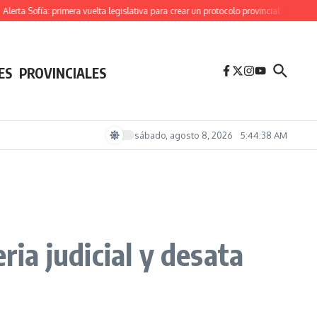
a Sofía: primera vuelta legislativa para crear un protocolo provincial
Derrota parl
ES
PROVINCIALES
sábado, agosto 8, 2026
5:44:39 AM
ria judicial y desata