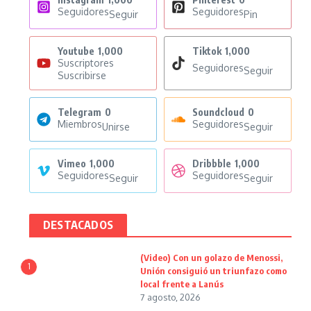
Seguidores
Seguidores
Seguir
Pin
Youtube
1,000
Tiktok
1,000
Suscriptores
Seguidores
Seguir
Suscribirse
Telegram
0
Soundcloud
0
Miembros
Seguidores
Unirse
Seguir
Vimeo
1,000
Dribbble
1,000
Seguidores
Seguidores
Seguir
Seguir
DESTACADOS
(Video) Con un golazo de Menossi,
1
Unión consiguió un triunfazo como
local frente a Lanús
7 agosto, 2026