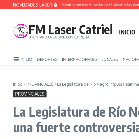
Saltar al contenido
NOVEDADES LASER
Rucci denunció que Halliburton pretende trasladar el ajuste a las pymes y a
FM Laser Catriel
INICIO
APUNTANDO A LA DIRECCIÓN CORRECTA
INICIO
DEPORTES
INTERNACIONALES
LOCALES
NACION
Inicio
/
PROVINCIALES
/
La Legislatura de Río Negro impulsa eliminar 
PROVINCIALES
La Legislatura de Río Ne
una fuerte controversi