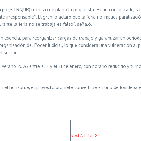
gro (SITRAJUR) rechazó de plano la propuesta. En un comunicado, su se
te irresponsable”. El gremio aclaró que la feria no implica paralizaci
rante la feria no se trabaja es falso”, señaló.
esencial para reorganizar cargas de trabajo y garantizar un período
ganización del Poder Judicial, lo que considera una vulneración al prin
l sector.
a de verano 2026 entre el 2 y el 31 de enero, con horario reducido y tur
en el horizonte, el proyecto promete convertirse en uno de los debate
Next Article