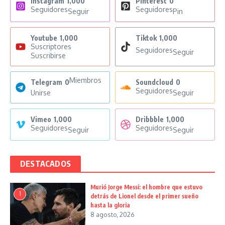
Instagram
1,000
Pinterest
0
Seguidores
Seguidores
Seguir
Pin
Youtube
1,000
Tiktok
1,000
Suscriptores
Seguidores
Seguir
Suscribirse
Miembros
Telegram
0
Soundcloud
0
Seguidores
Unirse
Seguir
Vimeo
1,000
Dribbble
1,000
Seguidores
Seguidores
Seguir
Seguir
DESTACADOS
Murió Jorge Messi: el hombre que estuvo
1
detrás de Lionel desde el primer sueño
hasta la gloria
8 agosto, 2026