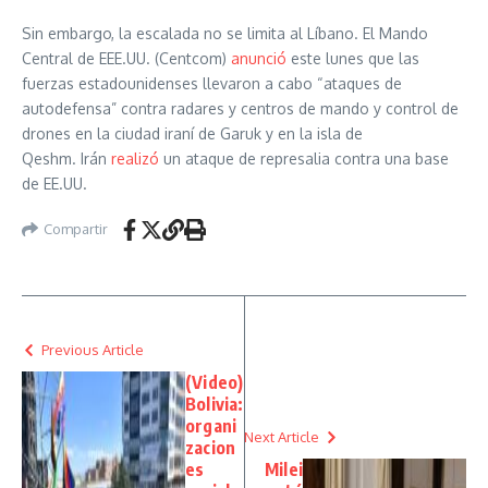
Sin embargo, la escalada no se limita al Líbano. El Mando
Central de EEE.UU. (Centcom)
anunció
este lunes que las
fuerzas estadounidenses llevaron a cabo “ataques de
autodefensa” contra radares y centros de mando y control de
drones en la ciudad iraní de Garuk y en la isla de
Qeshm. Irán
realizó
un ataque de represalia contra una base
de EE.UU.
Compartir
Previous Article
(Video)
Bolivia:
organi
Next Article
zacion
es
Milei