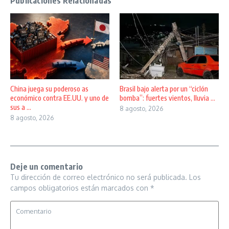
Publicaciones Relacionadas
China juega su poderoso as
Brasil bajo alerta por un “ciclón
económico contra EE.UU. y uno de
bomba”: fuertes vientos, lluvia ...
sus a ...
8 agosto, 2026
8 agosto, 2026
Deje un comentario
Tu dirección de correo electrónico no será publicada.
Los
campos obligatorios están marcados con
*