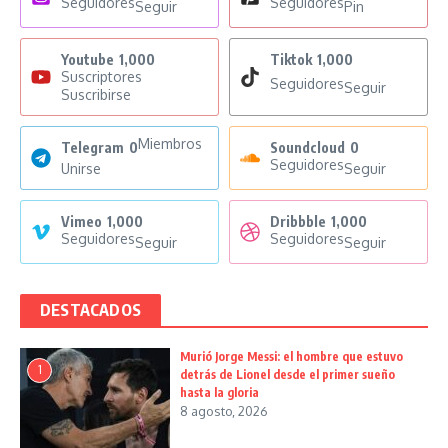
Seguidores
Seguidores
Seguir
Pin
Youtube
1,000
Tiktok
1,000
Suscriptores
Seguidores
Seguir
Suscribirse
Miembros
Telegram
0
Soundcloud
0
Seguidores
Unirse
Seguir
Vimeo
1,000
Dribbble
1,000
Seguidores
Seguidores
Seguir
Seguir
DESTACADOS
Murió Jorge Messi: el hombre que estuvo
1
detrás de Lionel desde el primer sueño
hasta la gloria
8 agosto, 2026