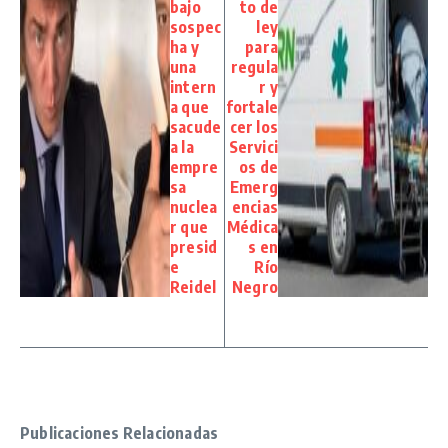
bajo
to de
sospec
ley
ha y
para
una
regula
intern
r y
a que
fortale
sacude
cer los
a la
Servici
empre
os de
sa
Emerg
nuclea
encias
r que
Médica
presid
s en
e
Río
Reidel
Negro
Publicaciones Relacionadas