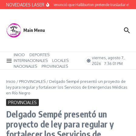
Saltar al contenido
NOVEDADES LASER
Rucci denunció que Halliburton pretende trasladar el ajus
Main Menu
INICIO
DEPORTES
viernes, agosto 7,
INTERNACIONALES
LOCALES
2026
7:36:01 PM
NACIONALES
PROVINCIALES
Inicio
/
PROVINCIALES
/
Delgado Sempé presentó un proyecto de
ley para regular y fortalecer los Servicios de Emergencias Médicas
en Río Negro
PROVINCIALES
Delgado Sempé presentó un
proyecto de ley para regular y
fortalecer los Servicios de