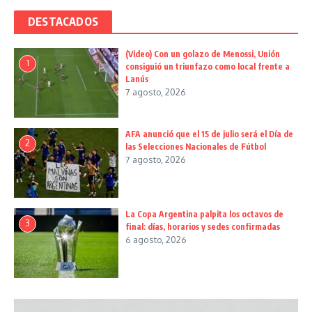
DESTACADOS
(Video) Con un golazo de Menossi, Unión
1
consiguió un triunfazo como local frente a
Lanús
7 agosto, 2026
AFA anunció que el 15 de julio será el Día de
2
las Selecciones Nacionales de Fútbol
7 agosto, 2026
La Copa Argentina palpita los octavos de
3
final: días, horarios y sedes confirmadas
6 agosto, 2026