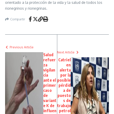
orientado a la protección de la vida y la salud de todos los
rionegrinos y rionegrinas.
Compartir
Previous Article
Next Article
Salud
refuer
Catriel
za
en
vigilan
alerta
cia
por la
ante el
posible
primer
pérdid
caso
a de
de
puesto
variant
s de
e K de
trabajo
influen
petrol