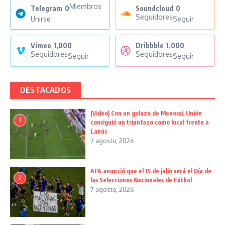
Miembros
Telegram
0
Soundcloud
0
Seguidores
Unirse
Seguir
Vimeo
1,000
Dribbble
1,000
Seguidores
Seguidores
Seguir
Seguir
DESTACADOS
(Video) Con un golazo de Menossi, Unión
1
consiguió un triunfazo como local frente a
Lanús
7 agosto, 2026
AFA anunció que el 15 de julio será el Día de
2
las Selecciones Nacionales de Fútbol
7 agosto, 2026