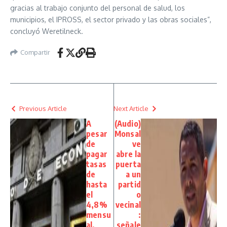
gracias al trabajo conjunto del personal de salud, los
municipios, el IPROSS, el sector privado y las obras sociales”,
concluyó Weretilneck.
Compartir
Previous Article
Next Article
A
(Audio)
pesar
Monsal
de
ve
pagar
abre la
tasas
puerta
de
a un
hasta
partid
el
o
4,8%
vecinal
mensu
:
al,
señale