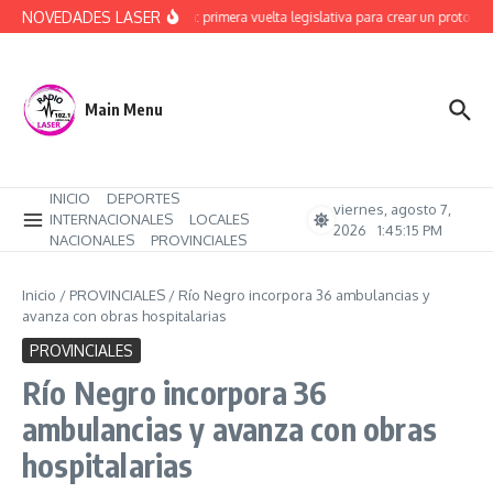
Saltar al contenido
NOVEDADES LASER
Alerta Sofía: primera vuelta legislativa para crear un protocolo 
Main Menu
INICIO
DEPORTES
viernes, agosto 7,
INTERNACIONALES
LOCALES
2026
1:45:16 PM
NACIONALES
PROVINCIALES
Inicio
/
PROVINCIALES
/
Río Negro incorpora 36 ambulancias y
avanza con obras hospitalarias
PROVINCIALES
Río Negro incorpora 36
ambulancias y avanza con obras
hospitalarias