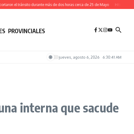
 el tránsito durante más de dos horas cerca de 25 de Mayo
Hito educativo en Cat
ES
PROVINCIALES
jueves, agosto 6, 2026
6:30:42 AM
 una interna que sacude