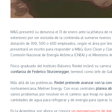
M&G presentó su denuncia el 13 de enero ante la jefatura de r
exteriores por ser excluida de la contienda al sumarse nuevo
dotación de 300, 500 o 600 empleados, según el área por limpi
presentará un escrito para responder a M&G, Euro Clean y Cla
Comisión Nacional de Energía Atómica (CNEA) y el Ministerio de
Físico graduado del Instituto Balseiro, Reidel inclinó su carr
confianza de Federico Sturzenegger
, terminó como Jefe de Ga
Más allá de las polémicas,
Reidel pretende avanzar con la con
norteamericana, Meitner Energy. Con esas centrales
planea aba
varios problemas por resolver en el camino: que Invap no quie
cantidades de agua para refrigerar y de energía para operar, l
En la Argentina, por ahora se conoce
un megaproyecto de data