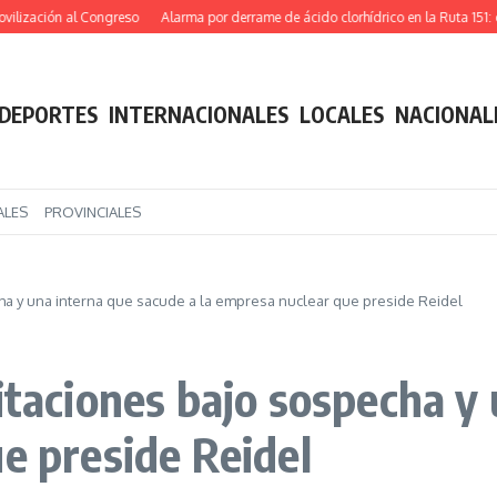
ón al Congreso
Alarma por derrame de ácido clorhídrico en la Ruta 151: cortaron
DEPORTES
INTERNACIONALES
LOCALES
NACIONAL
ALES
PROVINCIALES
ha y una interna que sacude a la empresa nuclear que preside Reidel
itaciones bajo sospecha y
e preside Reidel