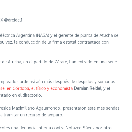
 X @dreidel1
oeléctrica Argentina (NASA) y el gerente de planta de Atucha se
u vez, la conducción de la firma estatal contraataca con
ar de Atucha, en el partido de Zárate, han entrado en una serie
de empleados arde así aún más después de despidos y sumarios
se, en Córdoba, el físico y economista
Demian Reidel,
y el
ntado en el directorio.
 preside Maximiliano Agalarrondo, presentaron este mes sendas
ara tramitar un recurso de amparo.
rcoles una denuncia interna contra Nolazco Sáenz por otro