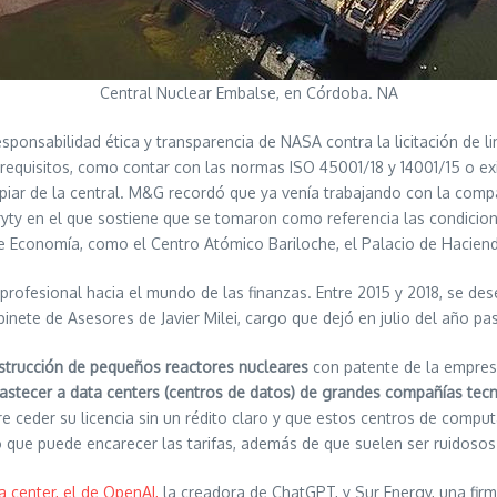
Central Nuclear Embalse, en Córdoba. NA
esponsabilidad ética y transparencia de NASA contra la licitación de 
s requisitos, como contar con las normas ISO 45001/18 y 14001/15 o 
ar de la central. M&G recordó que ya venía trabajando con la compañí
ryty en el que sostiene que se tomaron como referencia las condici
 Economía, como el Centro Atómico Bariloche, el Palacio de Hacienda y
era profesional hacia el mundo de las finanzas. Entre 2015 y 2018, se
binete de Asesores de Javier Milei, cargo que dejó en julio del año 
strucción de pequeños reactores nucleares
con patente de la empresa 
stecer a data centers (centros de datos) de grandes compañías tecnol
re ceder su licencia sin un rédito claro y que estos centros de comp
o que puede encarecer las tarifas, además de que suelen ser ruidosos
 center, el de OpenAI,
la creadora de ChatGPT, y Sur Energy, una firm