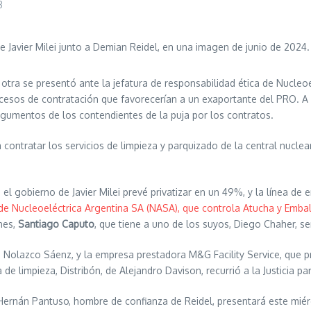
3
te Javier Milei junto a Demian Reidel, en una imagen de junio de 2024.
, otra se presentó ante la jefatura de responsabilidad ética de Nucle
cesos de contratación que favorecerían a un exaportante del PRO. A s
gumentos de los contendientes de la puja por los contratos.
a contratar los servicios de limpieza y parquizado de la central nucle
e el gobierno de Javier Milei prevé privatizar en un 49%, y la línea 
r de Nucleoeléctrica Argentina SA (NASA), que controla Atucha y Embal
ones,
Santiago Caputo
, que tiene a uno de los suyos, Diego Chaher, se
lo Nolazco Sáenz, y la empresa prestadora M&G Facility Service, que
e limpieza, Distribón, de Alejandro Davison, recurrió a la Justicia p
 Hernán Pantuso, hombre de confianza de Reidel, presentará este mié