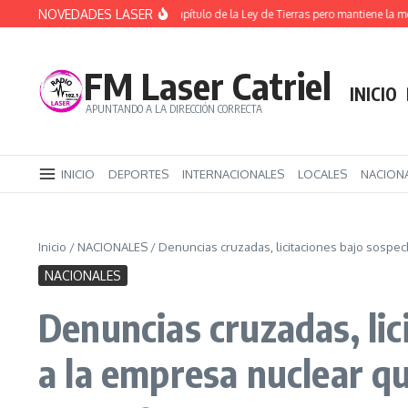
Saltar al contenido
NOVEDADES LASER
ATE destaca la caída del capítulo de la Ley de Tierras pero mantiene la movilizaci
FM Laser Catriel
INICIO
APUNTANDO A LA DIRECCIÓN CORRECTA
INICIO
DEPORTES
INTERNACIONALES
LOCALES
NACION
Inicio
/
NACIONALES
/
Denuncias cruzadas, licitaciones bajo sospec
NACIONALES
Denuncias cruzadas, lic
a la empresa nuclear qu