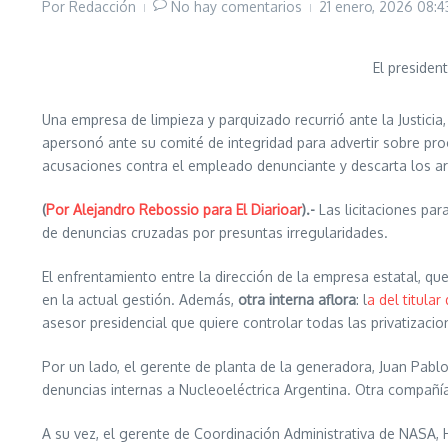
Por
Redacción
No hay comentarios
21 enero, 2026
08:4
El presiden
Una empresa de limpieza y parquizado recurrió ante la Justicia
apersonó ante su comité de integridad para advertir sobre pro
acusaciones contra el empleado denunciante y descarta los ar
(
Por Alejandro Rebossio para El Diarioar
).-
Las licitaciones par
de denuncias cruzadas por presuntas irregularidades.
El enfrentamiento entre la dirección de la empresa estatal, qu
en la actual gestión. Además,
otra interna aflora
: l
a del titula
asesor presidencial que quiere controlar todas las privatizaci
Por un lado, el gerente de planta de la generadora, Juan Pab
denuncias internas a Nucleoeléctrica Argentina. Otra compañía d
A su vez, el gerente de Coordinación Administrativa de NASA,