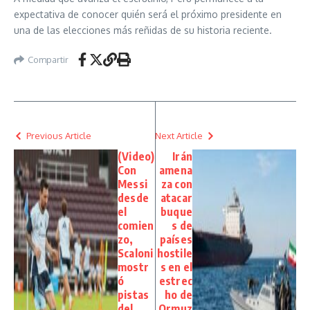
expectativa de conocer quién será el próximo presidente en
una de las elecciones más reñidas de su historia reciente.
Compartir
Previous Article
Next Article
(Video)
Irán
Con
amena
Messi
za con
desde
atacar
el
buque
comien
s de
zo,
países
Scaloni
hostile
mostr
s en el
ó
estrec
pistas
ho de
del
Ormuz