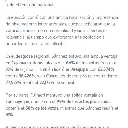
todo el territorio nacional.
La elección contó con una amplia fiscalización y la presencia
de observadores internacionales, quienes señalaron que la
votación transcurrió con normalidad y sin incidentes de
relevancia, al tiempo que exhortaron a la población a
aguardar los resultados oficiales.
En el desglose regional, Sánchez obtuvo una amplia ventaja
en
Cajamarca
, donde alcanzó el
66% de los votos
frente al
33%
de Fujimori. También lideró en
Arequipa
, con
63,574%
contra
36,426%
, y en
Cusco
, donde registró un contundente
77,823%
frente al
22,177%
de su rival.
Por su parte, Fujimori mantuvo una sólida ventaja en
Lambayeque
, donde con el
99% de las actas procesadas
obtenía el
58% de los votos
, mientras que Sánchez reunía el
41%
.
A medida que avanza el escrutinio, Perú permanece a la