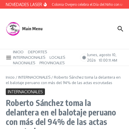
Saltar al contenido
NOVEDADES LASER
(Audio) Colonia Ovejero celebra el Día del Niño con una ta
Main Menu
INICIO
DEPORTES
lunes, agosto 10,
INTERNACIONALES
LOCALES
2026
10:00:12 AM
NACIONALES
PROVINCIALES
Inicio
/
INTERNACIONALES
/
Roberto Sánchez toma la delantera en
el balotaje peruano con más del 94% de las actas escrutadas
INTERNACIONALES
Roberto Sánchez toma la
delantera en el balotaje peruano
con más del 94% de las actas