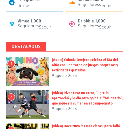
Seguidores
Unirse
Seguir
Vimeo
1,000
Dribbble
1,000
Seguidores
Seguidores
Seguir
Seguir
DESTACADOS
(Audio) Colonia Ovejero celebra el Día del
1
Niño con una tarde de juegos, sorpresas y
actividades gratuitas
9 agosto, 2026
(Video) River tuvo un error, Tigre lo
2
aprovechó y le dio otro golpe al “Millonario”,
que sigue sin sumar en el campeonato
9 agosto, 2026
(Video) Boca tuvo las más claras, pero falló