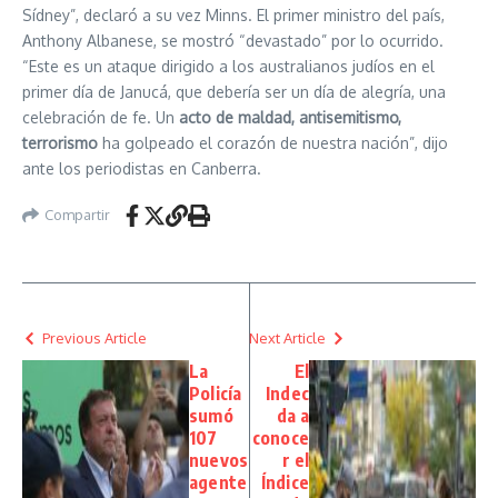
Sídney”, declaró a su vez Minns. El primer ministro del país,
Anthony Albanese, se mostró “devastado” por lo ocurrido.
“Este es un ataque dirigido a los australianos judíos en el
primer día de Janucá, que debería ser un día de alegría, una
celebración de fe. Un
acto de maldad, antisemitismo,
terrorismo
ha golpeado el corazón de nuestra nación”, dijo
ante los periodistas en Canberra.
Compartir
Previous Article
Next Article
La
El
Policía
Indec
sumó
da a
107
conoce
nuevos
r el
agente
Índice