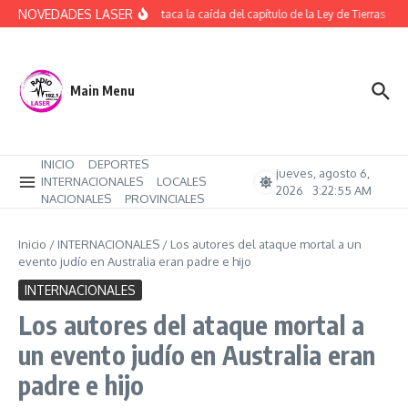
Saltar al contenido
NOVEDADES LASER
ATE destaca la caída del capítulo de la Ley de Tierras per
Main Menu
INICIO
DEPORTES
jueves, agosto 6,
INTERNACIONALES
LOCALES
2026
3:22:56 AM
NACIONALES
PROVINCIALES
Inicio
/
INTERNACIONALES
/
Los autores del ataque mortal a un
evento judío en Australia eran padre e hijo
INTERNACIONALES
Los autores del ataque mortal a
un evento judío en Australia eran
padre e hijo