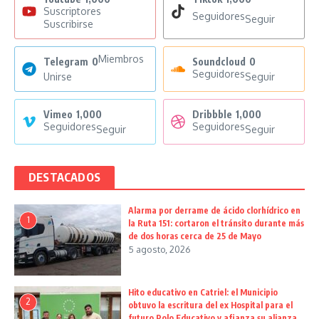
Suscriptores
Seguidores
Seguir
Suscribirse
Miembros
Telegram
0
Soundcloud
0
Seguidores
Unirse
Seguir
Vimeo
1,000
Dribbble
1,000
Seguidores
Seguidores
Seguir
Seguir
DESTACADOS
Alarma por derrame de ácido clorhídrico en
1
la Ruta 151: cortaron el tránsito durante más
de dos horas cerca de 25 de Mayo
5 agosto, 2026
Hito educativo en Catriel: el Municipio
2
obtuvo la escritura del ex Hospital para el
futuro Polo Educativo y afianza su alianza