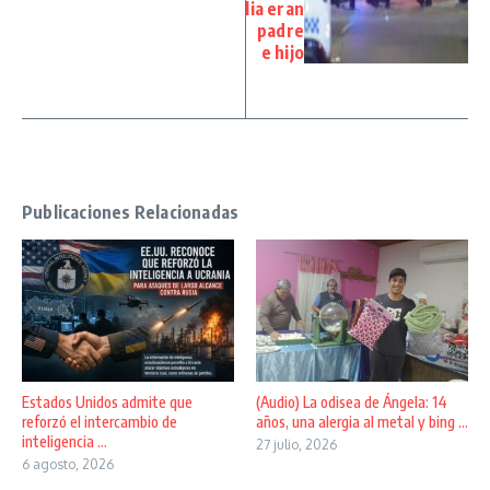
lia eran
padre
e hijo
Publicaciones Relacionadas
Estados Unidos admite que
(Audio) La odisea de Ángela: 14
reforzó el intercambio de
años, una alergia al metal y bing ...
inteligencia ...
27 julio, 2026
6 agosto, 2026