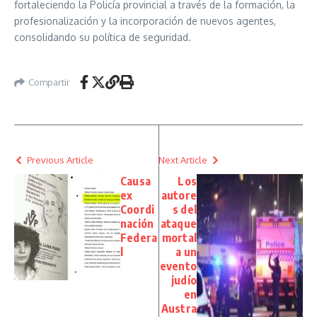
fortaleciendo la Policía provincial a través de la formación, la
profesionalización y la incorporación de nuevos agentes,
consolidando su política de seguridad.
Compartir
Previous Article
Next Article
Causa
Los
ex
autore
Coordi
s del
nación
ataque
Federa
mortal
l
a un
evento
judío
en
Austra