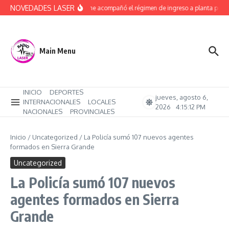
Saltar al contenido
NOVEDADES LASER
Bernatene acompañó el régimen de ingreso a planta perma
Main Menu
INICIO
DEPORTES
jueves, agosto 6,
INTERNACIONALES
LOCALES
2026
4:15:13 PM
NACIONALES
PROVINCIALES
Inicio
/
Uncategorized
/
La Policía sumó 107 nuevos agentes
formados en Sierra Grande
Uncategorized
La Policía sumó 107 nuevos
agentes formados en Sierra
Grande