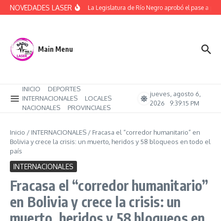
Saltar al contenido
NOVEDADES LASER
(Video) La Legislatura de Río Negro aprobó el pase a pla
Main Menu
INICIO
DEPORTES
jueves, agosto 6,
INTERNACIONALES
LOCALES
2026
9:39:16 PM
NACIONALES
PROVINCIALES
Inicio
/
INTERNACIONALES
/
Fracasa el “corredor humanitario” en
Bolivia y crece la crisis: un muerto, heridos y 58 bloqueos en todo el
país
INTERNACIONALES
Fracasa el “corredor humanitario”
en Bolivia y crece la crisis: un
muerto, heridos y 58 bloqueos en