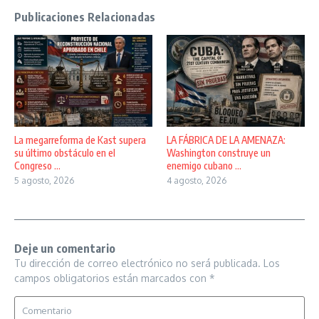
Publicaciones Relacionadas
La megarreforma de Kast supera
LA FÁBRICA DE LA AMENAZA:
su último obstáculo en el
Washington construye un
Congreso ...
enemigo cubano ...
5 agosto, 2026
4 agosto, 2026
Deje un comentario
Tu dirección de correo electrónico no será publicada.
Los
campos obligatorios están marcados con
*