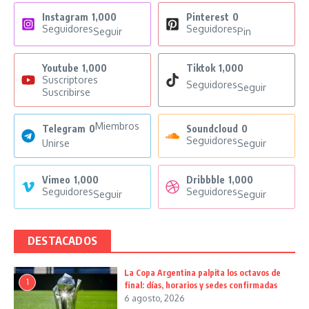
Instagram
1,000
Pinterest
0
Seguidores
Seguidores
Seguir
Pin
Youtube
1,000
Tiktok
1,000
Suscriptores
Seguidores
Seguir
Suscribirse
Miembros
Telegram
0
Soundcloud
0
Seguidores
Unirse
Seguir
Vimeo
1,000
Dribbble
1,000
Seguidores
Seguidores
Seguir
Seguir
DESTACADOS
La Copa Argentina palpita los octavos de
1
final: días, horarios y sedes confirmadas
6 agosto, 2026