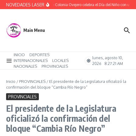
Saltar al contenido
NOVEDADES LASER
(Audio) Colonia Ovejero celebra el Día del Niño con una t
Main Menu
INICIO
DEPORTES
lunes, agosto 10,
INTERNACIONALES
LOCALES
2026
8:27:21 AM
NACIONALES
PROVINCIALES
Inicio
/
PROVINCIALES
/
El presidente de la Legislatura oficializó la
confirmación del bloque “Cambia Río Negro”
PROVINCIALES
El presidente de la Legislatura
oficializó la confirmación del
bloque “Cambia Río Negro”