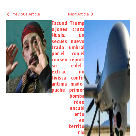
Previous Article
Next Article
Facund
Trump
o Jones
cruza
Huala,
un
secues
nuevo
trado
umbral
por el
con el
consen
report
so
e del -
extrac
no
tivista
confir
antima
mado-
puche
primer
bomba
rdeo
encubi
erto
en
territo
rio