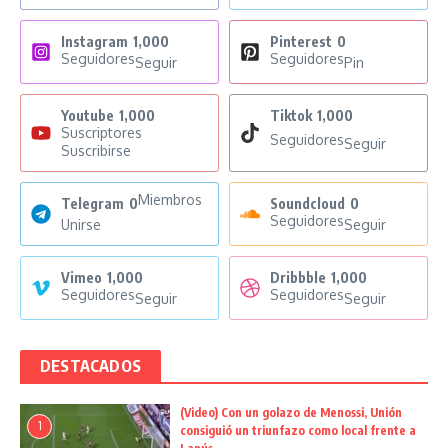
Instagram
1,000
Pinterest
0
Seguidores
Seguidores
Seguir
Pin
Youtube
1,000
Tiktok
1,000
Suscriptores
Seguidores
Seguir
Suscribirse
Miembros
Telegram
0
Soundcloud
0
Seguidores
Unirse
Seguir
Vimeo
1,000
Dribbble
1,000
Seguidores
Seguidores
Seguir
Seguir
DESTACADOS
(Video) Con un golazo de Menossi, Unión
1
consiguió un triunfazo como local frente a