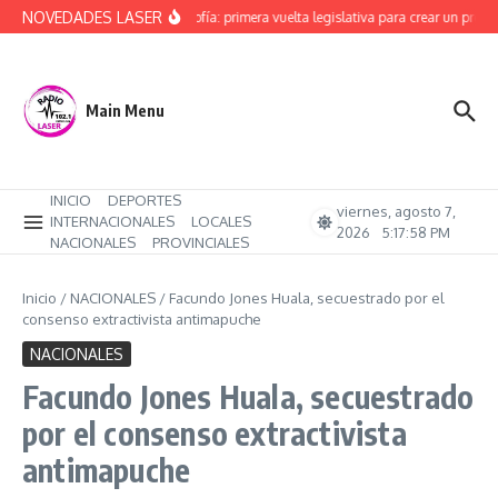
Saltar al contenido
NOVEDADES LASER
Alerta Sofía: primera vuelta legislativa para crear un protoco
Main Menu
INICIO
DEPORTES
viernes, agosto 7,
INTERNACIONALES
LOCALES
2026
5:17:59 PM
NACIONALES
PROVINCIALES
Inicio
/
NACIONALES
/
Facundo Jones Huala, secuestrado por el
consenso extractivista antimapuche
NACIONALES
Facundo Jones Huala, secuestrado
por el consenso extractivista
antimapuche