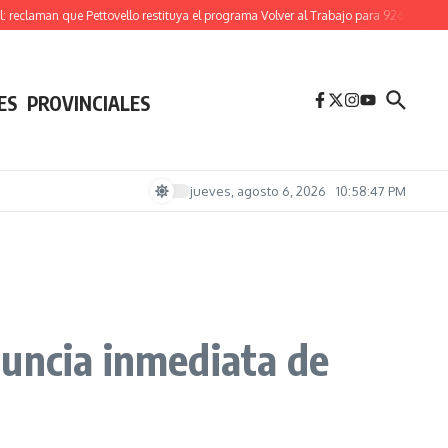
laman que Pettovello restituya el programa Volver al Trabajo para 926 mil familias
ES
PROVINCIALES
jueves, agosto 6, 2026
10:58:48 PM
enuncia inmediata de