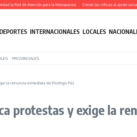
la Red de Atención para la Menopausia
Crecen las críticas al ajuste social: rec
DEPORTES
INTERNACIONALES
LOCALES
NACIONAL
ALES
PROVINCIALES
exige la renuncia inmediata de Rodrigo Paz
ica protestas y exige la r