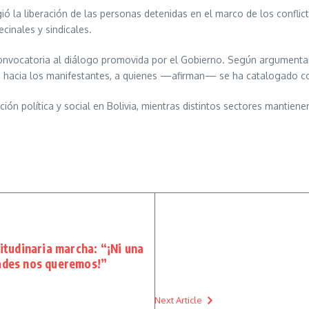
gió la liberación de las personas detenidas en el marco de los confli
cinales y sindicales.
convocatoria al diálogo promovida por el Gobierno. Según argumentar
s hacia los manifestantes, a quienes —afirman— se ha catalogado como
ción política y social en Bolivia, mientras distintos sectores mantien
titudinaria marcha: “¡Ni una
dades nos queremos!”
Next Article