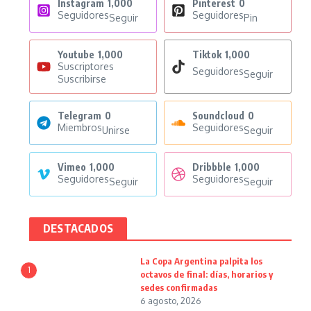
Instagram
1,000
Pinterest
0
Seguidores
Seguidores
Seguir
Pin
Youtube
1,000
Tiktok
1,000
Suscriptores
Seguidores
Seguir
Suscribirse
Telegram
0
Soundcloud
0
Miembros
Seguidores
Unirse
Seguir
Vimeo
1,000
Dribbble
1,000
Seguidores
Seguidores
Seguir
Seguir
DESTACADOS
La Copa Argentina palpita los
1
octavos de final: días, horarios y
sedes confirmadas
6 agosto, 2026