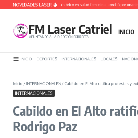
Saltar al contenido
NOVEDADES LASER
Río Negro da un paso histórico en salud femenina: aprobó por unanimidad 
FM Laser Catriel
INICIO
APUNTANDO A LA DIRECCIÓN CORRECTA
INICIO
DEPORTES
INTERNACIONALES
LOCALES
NACION
Inicio
/
INTERNACIONALES
/
Cabildo en El Alto ratifica protestas y 
INTERNACIONALES
Cabildo en El Alto ratif
Rodrigo Paz