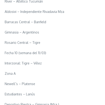
River – Atlético Tucumán
Aldosivi – Independiente Rivadavia Mza
Barracas Central – Banfield
Gimnasia – Argentinos
Rosario Central – Tigre
Fecha 10 (semana del 11/03)
Interzonal: Tigre – Vélez
Zona A
Newell´s – Platense
Estudiantes – Lanús
Deportivo Riestra – Gimnasia (Mza.)