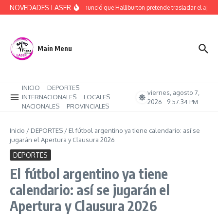
Saltar al contenido
NOVEDADES LASER
Rucci denunció que Halliburton pretende trasladar el ajuste 
Main Menu
INICIO
DEPORTES
viernes, agosto 7,
INTERNACIONALES
LOCALES
2026
9:57:35 PM
NACIONALES
PROVINCIALES
Inicio
/
DEPORTES
/
El fútbol argentino ya tiene calendario: así se
jugarán el Apertura y Clausura 2026
DEPORTES
El fútbol argentino ya tiene
calendario: así se jugarán el
Apertura y Clausura 2026