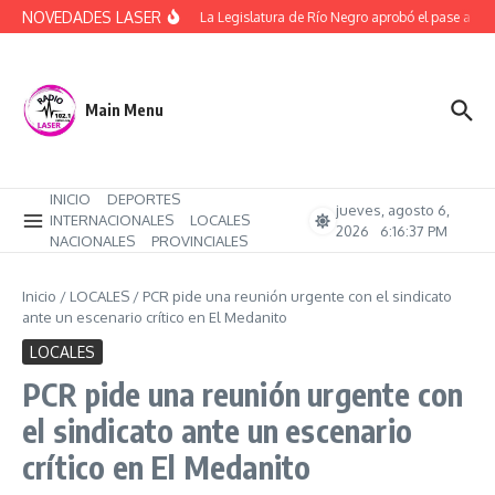
Saltar al contenido
NOVEDADES LASER
(Video) La Legislatura de Río Negro aprobó el pase a pla
Main Menu
INICIO
DEPORTES
jueves, agosto 6,
INTERNACIONALES
LOCALES
2026
6:16:37 PM
NACIONALES
PROVINCIALES
Inicio
/
LOCALES
/
PCR pide una reunión urgente con el sindicato
ante un escenario crítico en El Medanito
LOCALES
PCR pide una reunión urgente con
el sindicato ante un escenario
crítico en El Medanito