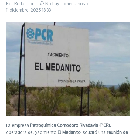
Por
Redacción
No hay comentarios
11 diciembre, 2025
18:33
La empresa
Petroquímica Comodoro Rivadavia (PCR)
,
operadora del yacimiento
El Medanito
, solicitó una
reunión de