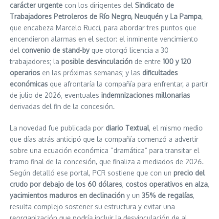
carácter urgente
con los dirigentes del
Sindicato de
Trabajadores Petroleros de Río Negro, Neuquén y La Pampa
,
que encabeza Marcelo Rucci, para abordar tres puntos que
encendieron alarmas en el sector: el inminente vencimiento
del
convenio de stand-by
que otorgó licencia a 30
trabajadores; la
posible desvinculación
de entre
100 y 120
operarios
en las próximas semanas; y las
dificultades
económicas
que afrontaría la compañía para enfrentar, a partir
de julio de 2026, eventuales
indemnizaciones millonarias
derivadas del fin de la concesión.
La novedad fue publicada por
diario Textual
, el mismo medio
que días atrás anticipó que la compañía comenzó a advertir
sobre una ecuación económica “dramática” para transitar el
tramo final de la concesión, que finaliza a mediados de 2026.
Según detalló ese portal, PCR sostiene que con un
precio del
crudo por debajo de los 60 dólares
,
costos operativos en alza
,
yacimientos maduros en declinación
y un
35% de regalías
,
resulta complejo sostener su estructura y evitar una
reorganización que podría incluir la desvinculación de al