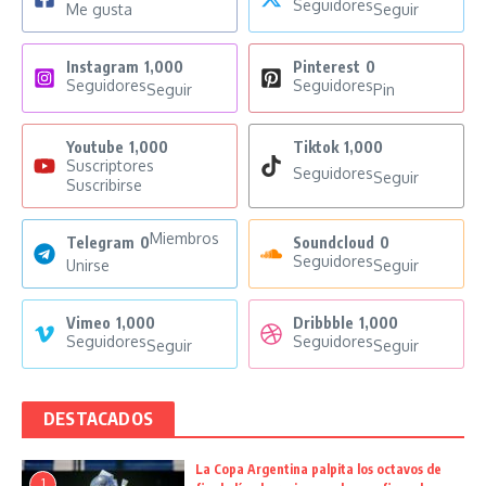
Seguidores
Me gusta
Seguir
Instagram
1,000
Pinterest
0
Seguidores
Seguidores
Seguir
Pin
Youtube
1,000
Tiktok
1,000
Suscriptores
Seguidores
Seguir
Suscribirse
Miembros
Telegram
0
Soundcloud
0
Seguidores
Unirse
Seguir
Vimeo
1,000
Dribbble
1,000
Seguidores
Seguidores
Seguir
Seguir
DESTACADOS
La Copa Argentina palpita los octavos de
1