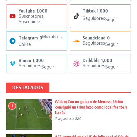
Youtube
1,000
Tiktok
1,000
Suscriptores
Seguidores
Seguir
Suscribirse
Miembros
Telegram
0
Soundcloud
0
Seguidores
Unirse
Seguir
Vimeo
1,000
Dribbble
1,000
Seguidores
Seguidores
Seguir
Seguir
DESTACADOS
(Video) Con un golazo de Menossi, Unión
1
consiguió un triunfazo como local frente a
Lanús
7 agosto, 2026
AFA anunció que el 15 de julio será el Día de