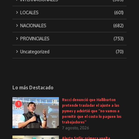
LOCALES
(601)
NACIONALES
(682)
PROVINCIALES
(753)
Uncategorized
(70)
Lo más Destacado
Rucci denunció que Halliburton
1
pretende trasladar el ajuste a las
pymes y advirtió que “no vamos a
permitir que el costo lo paguen los
trabajadores”
7 agosto, 2026
Alerta Sofía: primera vuelta