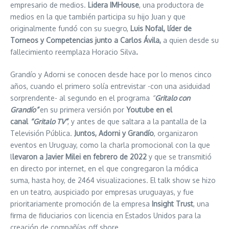
empresario de medios.
Lidera IMHouse
, una productora de
medios en la que también participa su hijo Juan y que
originalmente fundó con su suegro,
Luis Nofal, líder de
Torneos y Competencias junto a Carlos Ávila,
a quien desde su
fallecimiento reemplaza Horacio Silva
.
Grandío y Adorni se conocen desde hace por lo menos cinco
años, cuando el primero solía entrevistar -con una asiduidad
sorprendente- al segundo en el programa
“
Gritalo con
Grandío”
en su primera versión por
Youtube en el
canal
“Gritalo TV”
, y antes de que saltara a la pantalla de la
Televisión Pública.
Juntos, Adorni y Grandío
, organizaron
eventos en Uruguay, como la charla promocional con la que
l
levaron a Javier Milei en febrero de 2022
y que se transmitió
en directo por internet, en el que congregaron la módica
suma, hasta hoy, de 2464 visualizaciones. El talk show se hizo
en un teatro, auspiciado por empresas uruguayas, y fue
prioritariamente promoción de la empresa
Insight Trust
, una
firma de fiduciarios con licencia en Estados Unidos para la
creación de compañías off shore.