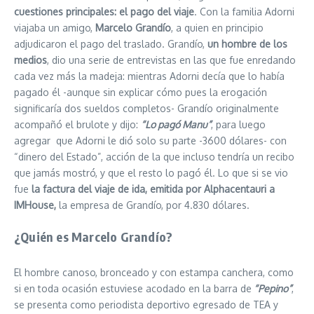
cuestiones principales: el pago del viaje
. Con la familia Adorni
viajaba un amigo,
Marcelo Grandío
, a quien en principio
adjudicaron el pago del traslado. Grandío,
un hombre de los
medios
, dio una serie de entrevistas en las que fue enredando
cada vez más la madeja: mientras Adorni decía que lo había
pagado él -aunque sin explicar cómo pues la erogación
significaría dos sueldos completos- Grandío originalmente
acompañó el brulote y dijo:
“Lo pagó Manu”
, para luego
agregar que Adorni le dió solo su parte -3600 dólares- con
“dinero del Estado”, acción de la que incluso tendría un recibo
que jamás mostró, y que el resto lo pagó él. Lo que si se vio
fue
la factura del viaje de ida, emitida por Alphacentauri a
IMHouse,
la empresa de Grandío, por 4.830 dólares.
¿Quién es Marcelo Grandío?
El hombre canoso, bronceado y con estampa canchera, como
si en toda ocasión estuviese acodado en la barra de
“Pepino”
,
se presenta como periodista deportivo egresado de TEA y