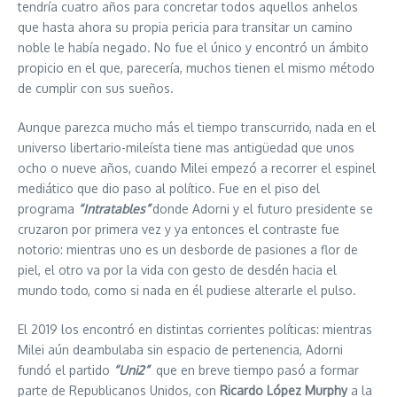
tendría cuatro años para concretar todos aquellos anhelos
que hasta ahora su propia pericia para transitar un camino
noble le había negado. No fue el único y encontró un ámbito
propicio en el que, parecería, muchos tienen el mismo método
de cumplir con sus sueños.
Aunque parezca mucho más el tiempo transcurrido, nada en el
universo libertario-mileísta tiene mas antigüedad que unos
ocho o nueve años, cuando Milei empezó a recorrer el espinel
mediático que dio paso al político. Fue en el piso del
programa
“Intratables”
donde Adorni y el futuro presidente se
cruzaron por primera vez y ya entonces el contraste fue
notorio: mientras uno es un desborde de pasiones a flor de
piel, el otro va por la vida con gesto de desdén hacia el
mundo todo, como si nada en él pudiese alterarle el pulso.
El 2019 los encontró en distintas corrientes políticas: mientras
Milei aún deambulaba sin espacio de pertenencia, Adorni
fundó el partido
“Uni2”
que en breve tiempo pasó a formar
parte de Republicanos Unidos, con
Ricardo López Murphy
a la