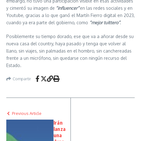
embargo, no tuvo una participación visible en esas actividades
y cimentó su imagen de
“influencer”
en las redes sociales y en
Youtube, gracias a lo que ganó el Martín Fierro digital en 2023,
cuando ya era parte del gobierno, como
“mejor tuittero”
.
Posiblemente su tiempo dorado, ese que va a añorar desde su
nueva casa del country, haya pasado y tenga que volver al
llano, sin viajes, sin palmadas en el hombro, sin canchereadas
frente a un micrófono, sin quedarse con ningún recurso del
Estado.
Compartir
Previous Article
Irán
lanza
una