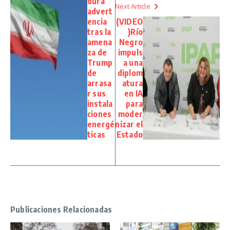
dura
Next Article
advert
encia
(VIDEO
tras la
)Río
amena
Negro
za de
impuls
Trump
a una
de
diplom
arrasa
atura
r sus
en IA
instala
para
ciones
moder
energé
nizar el
ticas
Estado
Publicaciones Relacionadas