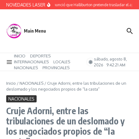
Saltar al contenido
NOVEDADES LASER
Rucci denunció que Halliburton pretende trasladar el ajuste 
Main Menu
INICIO
DEPORTES
sábado, agosto 8,
INTERNACIONALES
LOCALES
2026
9:42:22 AM
NACIONALES
PROVINCIALES
Inicio
/
NACIONALES
/
Cruje Adorni, entre las tribulaciones de un
deslomado y los negociados propios de “la casta”
NACIONALES
Cruje Adorni, entre las
tribulaciones de un deslomado y
los negociados propios de “la