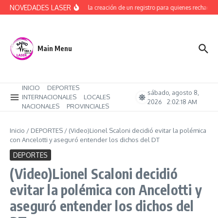
Saltar al contenido
NOVEDADES LASER
Avanza la creación de un registro para quienes rechacen 
Main Menu
INICIO
DEPORTES
sábado, agosto 8,
INTERNACIONALES
LOCALES
2026
2:02:19 AM
NACIONALES
PROVINCIALES
Inicio
/
DEPORTES
/
(Video)Lionel Scaloni decidió evitar la polémica
con Ancelotti y aseguró entender los dichos del DT
DEPORTES
(Video)Lionel Scaloni decidió
evitar la polémica con Ancelotti y
aseguró entender los dichos del