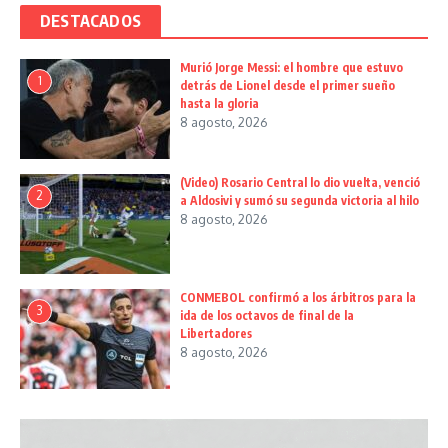
DESTACADOS
Murió Jorge Messi: el hombre que estuvo
1
detrás de Lionel desde el primer sueño
hasta la gloria
8 agosto, 2026
(Video) Rosario Central lo dio vuelta, venció
2
a Aldosivi y sumó su segunda victoria al hilo
8 agosto, 2026
CONMEBOL confirmó a los árbitros para la
3
ida de los octavos de final de la
Libertadores
8 agosto, 2026