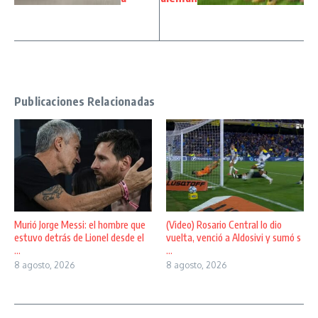
Publicaciones Relacionadas
Murió Jorge Messi: el hombre que
(Video) Rosario Central lo dio
estuvo detrás de Lionel desde el
vuelta, venció a Aldosivi y sumó s
...
...
8 agosto, 2026
8 agosto, 2026