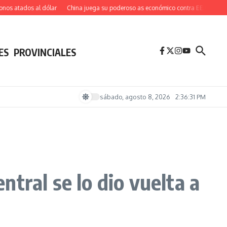
ados al dólar
China juega su poderoso as económico contra EE.UU. y uno de su
ES
PROVINCIALES
sábado, agosto 8, 2026
2:36:33 PM
tral se lo dio vuelta a