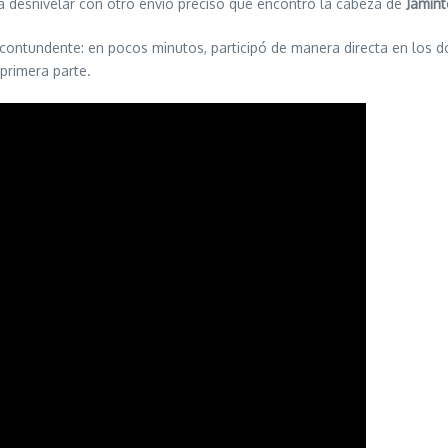
ió a desnivelar con otro envío preciso que encontró la cabeza de
Jamin
ntundente: en pocos minutos, participó de manera directa en los dos
 primera parte.