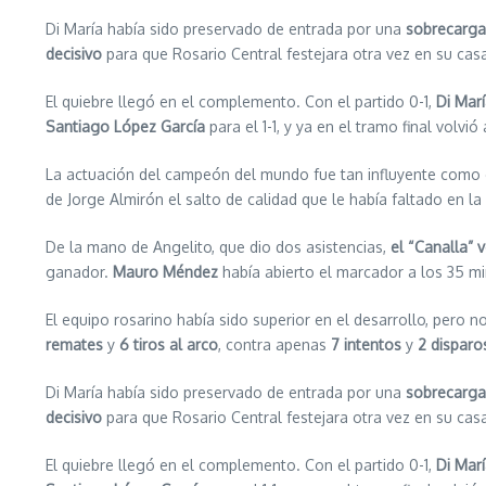
Di María había sido preservado de entrada por una
sobrecarga 
decisivo
para que Rosario Central festejara otra vez en su ca
El quiebre llegó en el complemento. Con el partido 0-1,
Di Mar
Santiago López García
para el 1-1, y ya en el tramo final volv
La actuación del campeón del mundo fue tan influyente como co
de Jorge Almirón el salto de calidad que le había faltado en l
De la mano de Angelito, que dio dos asistencias,
el “Canalla” v
ganador.
Mauro Méndez
había abierto el marcador a los 35 m
El equipo rosarino había sido superior en el desarrollo, pero
remates
y
6 tiros al arco
, contra apenas
7 intentos
y
2 disparo
Di María había sido preservado de entrada por una
sobrecarga 
decisivo
para que Rosario Central festejara otra vez en su ca
El quiebre llegó en el complemento. Con el partido 0-1,
Di Mar