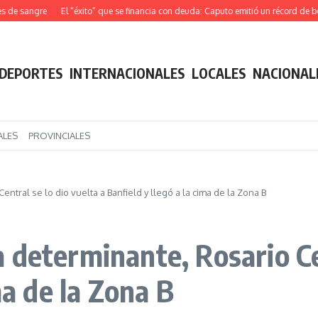
angre
El “éxito” que se financia con deuda: Caputo emitió un récord de bonos at
DEPORTES
INTERNACIONALES
LOCALES
NACIONAL
ALES
PROVINCIALES
ntral se lo dio vuelta a Banfield y llegó a la cima de la Zona B
determinante, Rosario Cen
ma de la Zona B