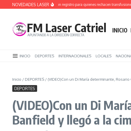
Saltar al contenido
NOVEDADES LASER
Avanza la creación de un registro para quienes rechacen transfusiones de s
FM Laser Catriel
INICIO
APUNTANDO A LA DIRECCIÓN CORRECTA
INICIO
DEPORTES
INTERNACIONALES
LOCALES
NACION
Inicio
/
DEPORTES
/
(VIDEO)Con un Di María determinante, Rosario Ce
DEPORTES
(VIDEO)Con un Di María 
Banfield y llegó a la ci