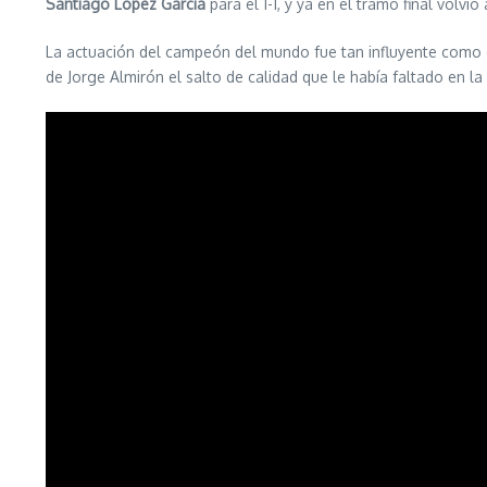
Santiago López García
para el 1-1, y ya en el tramo final volv
La actuación del campeón del mundo fue tan influyente como co
de Jorge Almirón el salto de calidad que le había faltado en la