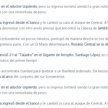
en el aductor izquierdo
, pero su ingreso terminó siendo la gran noti
sa con una remontada de peso.
ía ingresó desde el banco
y le cambió la cara al ataque de Central. A
ió a desnivelar con otro envío preciso que encontró la cabeza de
Jamin
ntundente: en pocos minutos, participó de manera directa en los dos
a primera parte. Con un Di María determinante,
Rosario Central se lo di
enció 2-1 al “Taladro” en el Gigante de Arroyito.
Santiago López,
en c
inutos del primer tiempo
 no encontraba claridad para quebrar a un Banfield ordenado. De hecho
s al arco
del conjunto del sur bonaerense.
en el aductor izquierdo
, pero su ingreso terminó siendo la gran noti
sa con una remontada de peso.
ía ingresó desde el banco
y le cambió la cara al ataque de Central. A