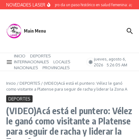
Saltar al contenido
NOVEDADES LASER
Río Negro da un paso histórico en salud femenina: aprob
Main Menu
INICIO
DEPORTES
jueves, agosto 6,
INTERNACIONALES
LOCALES
2026
5:26:05 AM
NACIONALES
PROVINCIALES
Inicio
/
DEPORTES
/
(VIDEO)Acá está el puntero: Vélez le ganó
como visitante a Platense para seguir de racha y liderar la Zona A
DEPORTES
(VIDEO)Acá está el puntero: Vélez
le ganó como visitante a Platense
para seguir de racha y liderar la