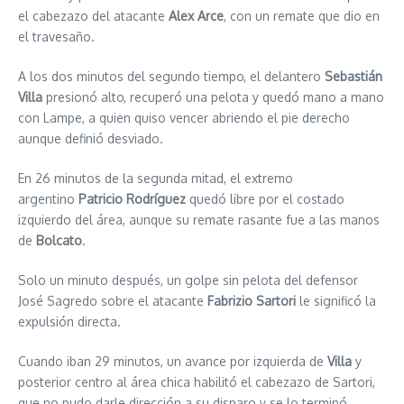
el cabezazo del atacante
Alex Arce
, con un remate que dio en
el travesaño.
A los dos minutos del segundo tiempo, el delantero
Sebastián
Villa
presionó alto, recuperó una pelota y quedó mano a mano
con Lampe, a quien quiso vencer abriendo el pie derecho
aunque definió desviado.
En 26 minutos de la segunda mitad, el extremo
argentino
Patricio Rodríguez
quedó libre por el costado
izquierdo del área, aunque su remate rasante fue a las manos
de
Bolcato
.
Solo un minuto después, un golpe sin pelota del defensor
José Sagredo sobre el atacante
Fabrizio Sartori
le significó la
expulsión directa.
Cuando iban 29 minutos, un avance por izquierda de
Villa
y
posterior centro al área chica habilitó el cabezazo de Sartori,
que no pudo darle dirección a su disparo y se lo terminó