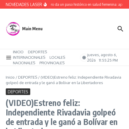
Saltar al contenido
NOVEDADES LASER
Río Negro da un paso histórico en salud femenina: aprobó
Main Menu
INICIO
DEPORTES
jueves, agosto 6,
INTERNACIONALES
LOCALES
2026
11:55:26 PM
NACIONALES
PROVINCIALES
Inicio
/
DEPORTES
/
(VIDEO)Estreno feliz: Independiente Rivadavia
golpeó de entrada y le ganó a Bolívar en la Libertadores
DEPORTES
(VIDEO)Estreno feliz:
Independiente Rivadavia golpeó
de entrada y le ganó a Bolívar en