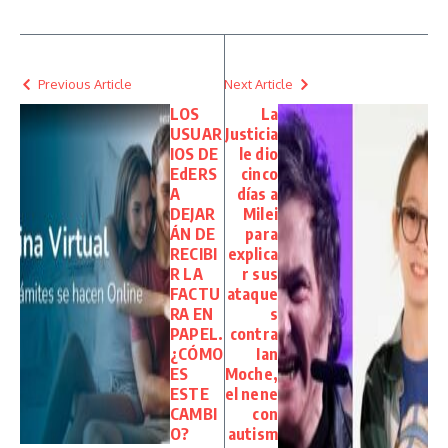
Previous Article
Next Article
LOS
La
USUAR
Justicia
IOS DE
le dio
EdERS
cinco
A
días a
DEJAR
Milei
ÁN DE
para
RECIBI
explica
R LA
r sus
FACTU
ataque
RA EN
s
PAPEL.
contra
¿CÓMO
Ian
ES
Moche,
ESTE
el nene
CAMBI
con
O?
autism