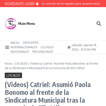
Saltar al contenido
NOVEDADES LASER
Avanza la creación de un registro para quienes rechacen t
Main Menu
INICIO
DEPORTES
sábado, agosto 8,
INTERNACIONALES
LOCALES
2026
8:31:05 PM
NACIONALES
PROVINCIALES
Inicio
/
LOCALES
/
(Videos) Catriel: Asumió Paola Bonomo al frente
de la Sindicatura Municipal tras la renuncia de Elio Vélez
LOCALES
(Videos) Catriel: Asumió Paola
Bonomo al frente de la
Sindicatura Municipal tras la