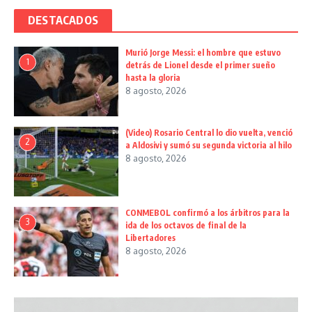
DESTACADOS
Murió Jorge Messi: el hombre que estuvo
1
detrás de Lionel desde el primer sueño
hasta la gloria
8 agosto, 2026
(Video) Rosario Central lo dio vuelta, venció
2
a Aldosivi y sumó su segunda victoria al hilo
8 agosto, 2026
CONMEBOL confirmó a los árbitros para la
3
ida de los octavos de final de la
Libertadores
8 agosto, 2026