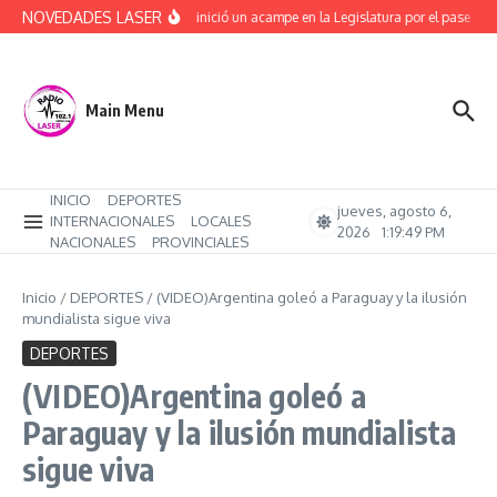
Saltar al contenido
NOVEDADES LASER
ATE ya inició un acampe en la Legislatura por el pase a pl
Main Menu
INICIO
DEPORTES
jueves, agosto 6,
INTERNACIONALES
LOCALES
2026
1:19:50 PM
NACIONALES
PROVINCIALES
Inicio
/
DEPORTES
/
(VIDEO)Argentina goleó a Paraguay y la ilusión
mundialista sigue viva
DEPORTES
(VIDEO)Argentina goleó a
Paraguay y la ilusión mundialista
sigue viva