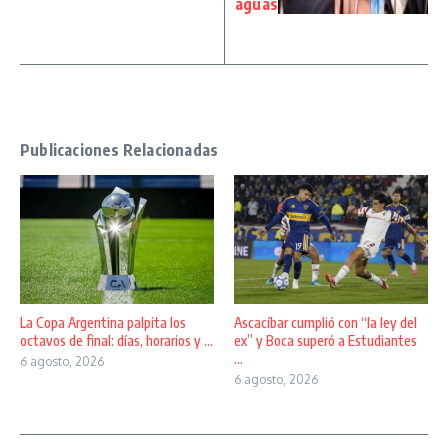
aguas
Publicaciones Relacionadas
La Copa Argentina palpita los
Ascacíbar cumplió con “la ley del
octavos de final: días, horarios y ...
ex” y Boca superó a Estudiantes
...
6 agosto, 2026
6 agosto, 2026