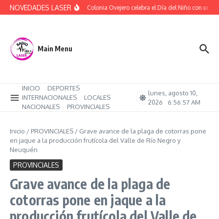
Saltar al contenido
NOVEDADES LASER
(Audio) Colonia Ovejero celebra el Día del Niño con una ta
Main Menu
INICIO
DEPORTES
lunes, agosto 10,
INTERNACIONALES
LOCALES
2026
6:56:58 AM
NACIONALES
PROVINCIALES
Inicio
/
PROVINCIALES
/
Grave avance de la plaga de cotorras pone
en jaque a la producción frutícola del Valle de Río Negro y
Neuquén
PROVINCIALES
Grave avance de la plaga de
cotorras pone en jaque a la
producción frutícola del Valle de