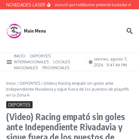
Saltar al contenido
NOVEDADES LASER
Rucci denunció que Halliburton pretende trasladar el ajust
Main Menu
INICIO
DEPORTES
viernes, agosto 7,
INTERNACIONALES
LOCALES
2026
11:47:47 PM
NACIONALES
PROVINCIALES
Inicio
/
DEPORTES
/
(Video) Racing empató sin goles ante
Independiente Rivadavia y sigue fuera de los puestos de playoffs
en la Zona A
DEPORTES
(Video) Racing empató sin goles
ante Independiente Rivadavia y
sigue fuera de los puestos de