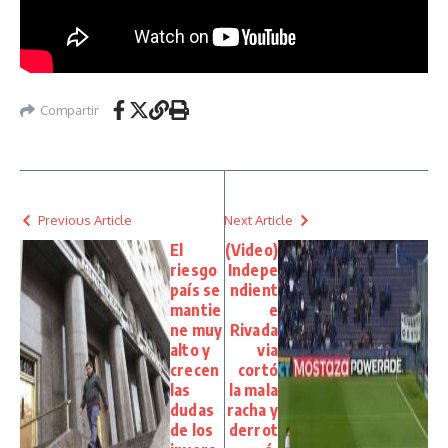
Compartir
Previous Article
Next Article
El
(Video)
riesgo
Indepe
país se
ndient
mantie
e
ne muy
Rivada
alto y
via
crecen
cortó
las
la mala
dudas
racha y
de los
derrot