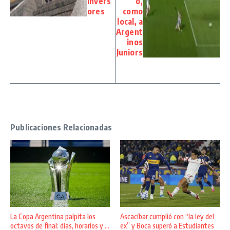
invers
ó,
ores
como
local, a
Argent
inos
Juniors
Publicaciones Relacionadas
La Copa Argentina palpita los
Ascacíbar cumplió con “la ley del
octavos de final: días, horarios y ...
ex” y Boca superó a Estudiantes