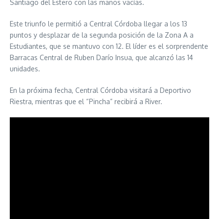
Santiago del Estero con las manos vacías.
Este triunfo le permitió a Central Córdoba llegar a los 13
puntos y desplazar de la segunda posición de la Zona A a
Estudiantes, que se mantuvo con 12. El líder es el sorprendente
Barracas Central de Ruben Darío Insua, que alcanzó las 14
unidades.
En la próxima fecha, Central Córdoba visitará a Deportivo
Riestra, mientras que el “Pincha” recibirá a River.