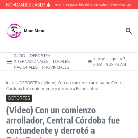
Saltar al contenido
NOVEDADES LASER
Río Negro da un paso histórico en salud femenina: aprob
Main Menu
INICIO
DEPORTES
viernes, agosto 7,
INTERNACIONALES
LOCALES
2026
5:28:44 AM
NACIONALES
PROVINCIALES
Inicio
/
DEPORTES
/
(Video) Con un comienzo arrollador, Central
Córdoba fue contundente y derrotó a Estudiantes
DEPORTES
(Video) Con un comienzo
arrollador, Central Córdoba fue
contundente y derrotó a