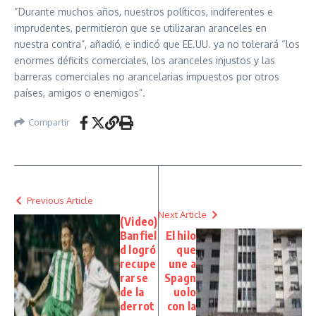
“Durante muchos años, nuestros políticos, indiferentes e
imprudentes, permitieron que se utilizaran aranceles en
nuestra contra”, añadió, e indicó que EE.UU. ya no tolerará “los
enormes déficits comerciales, los aranceles injustos y las
barreras comerciales no arancelarias impuestos por otros
países, amigos o enemigos”.
Compartir
Previous Article
Next Article
(Video)
Banfiel
El hilo
d logró
que
recupe
une a
rarse
Spagn
de la
uolo
derrot
con la