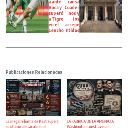
a ante
causa
Boca y
Cuader
superó
nos y
a Tigre
los
en el
arrepe
Lencho
ntidos
Publicaciones Relacionadas
La megarreforma de Kast supera
LA FÁBRICA DE LA AMENAZA:
su último obstáculo en el
Washington construye un