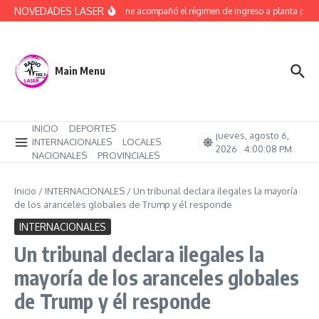
Saltar al contenido
NOVEDADES LASER
Bernatene acompañó el régimen de ingreso a planta perma
Main Menu
INICIO
DEPORTES
jueves, agosto 6,
INTERNACIONALES
LOCALES
2026
4:00:09 PM
NACIONALES
PROVINCIALES
Inicio
/
INTERNACIONALES
/
Un tribunal declara ilegales la mayoría
de los aranceles globales de Trump y él responde
INTERNACIONALES
Un tribunal declara ilegales la
mayoría de los aranceles globales
de Trump y él responde