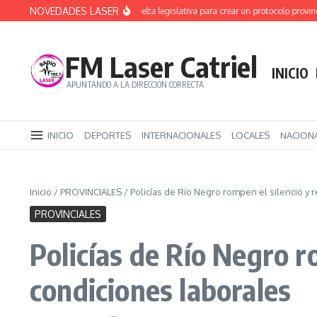
Saltar al contenido
NOVEDADES LASER
Alerta Sofía: primera vuelta legislativa para crear un protocolo provincial
FM Laser Catriel
INICIO
APUNTANDO A LA DIRECCIÓN CORRECTA
INICIO
DEPORTES
INTERNACIONALES
LOCALES
NACION
Inicio
/
PROVINCIALES
/
Policías de Río Negro rompen el silencio y 
PROVINCIALES
Policías de Río Negro r
condiciones laborales