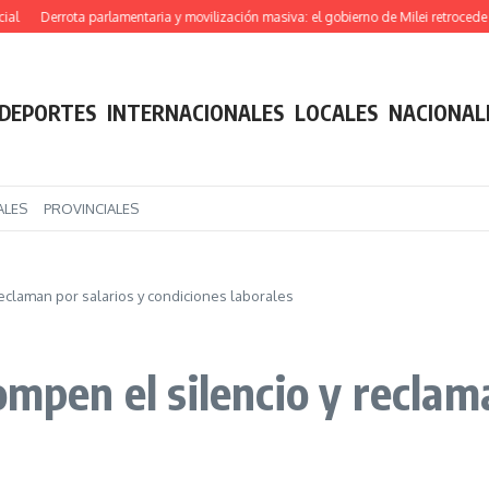
Derrota parlamentaria y movilización masiva: el gobierno de Milei retrocede en su
DEPORTES
INTERNACIONALES
LOCALES
NACIONAL
ALES
PROVINCIALES
reclaman por salarios y condiciones laborales
ompen el silencio y reclam