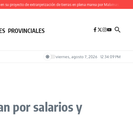
 proyecto de extranjerización de tierras en plena marea por Malvinas
(Videos) B
ES
PROVINCIALES
viernes, agosto 7, 2026
12:34:10 PM
an por salarios y