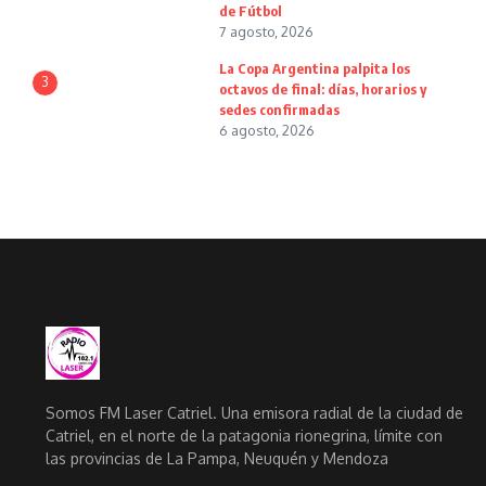
de Fútbol
7 agosto, 2026
La Copa Argentina palpita los
3
octavos de final: días, horarios y
sedes confirmadas
6 agosto, 2026
Somos FM Laser Catriel. Una emisora radial de la ciudad de
Catriel, en el norte de la patagonia rionegrina, límite con
las provincias de La Pampa, Neuquén y Mendoza