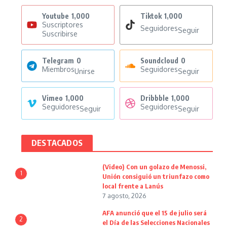
Youtube
1,000
Tiktok
1,000
Suscriptores
Seguidores
Seguir
Suscribirse
Telegram
0
Soundcloud
0
Miembros
Seguidores
Unirse
Seguir
Vimeo
1,000
Dribbble
1,000
Seguidores
Seguidores
Seguir
Seguir
DESTACADOS
(Video) Con un golazo de Menossi,
1
Unión consiguió un triunfazo como
local frente a Lanús
7 agosto, 2026
AFA anunció que el 15 de julio será
2
el Día de las Selecciones Nacionales