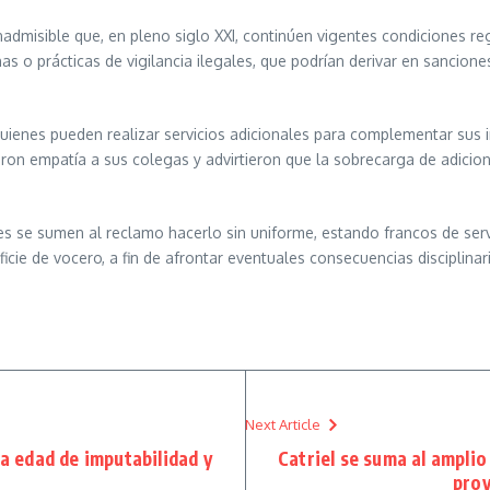
inadmisible que, en pleno siglo XXI, continúen vigentes condiciones 
as o prácticas de vigilancia ilegales, que podrían derivar en sancione
quienes pueden realizar servicios adicionales para complementar sus 
eron empatía a sus colegas y advirtieron que la sobrecarga de adicio
e sumen al reclamo hacerlo sin uniforme, estando francos de servicio
e de vocero, a fin de afrontar eventuales consecuencias disciplinar
Next Article
la edad de imputabilidad y
Catriel se suma al amplio
proy