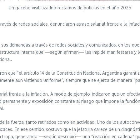
Un gacebo visibilizadno reclamos de policías en el año 2025
avés de redes sociales, denunciaron atraso salarial frente a la inflaci
as sus demandas a través de redes sociales y comunicados, en los que 
a estructura interna que —según afirman— les impide manifestarse y l
cional.
n que “el artículo 14 de la Constitución Nacional Argentina garantiz
amente aun vistiendo uniforme”, siempre que se ejerza de manera “pací
arial frente a la inflación. A modo de ejemplo, indicaron que un efect
dad permanente y exposición constante al riesgo que impone la funció
al.
de la fuerza, tanto retirados como en actividad. Uno de los autocon
ficaces. En ese sentido, sostuvo que la jefatura carece de un diagnósti
 la tropa, generando —según describió— una “reacción en cadena” qu