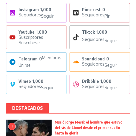
Instagram
1,000
Pinterest
0
Seguidores
Seguidores
Seguir
Pin
Youtube
1,000
Tiktok
1,000
Suscriptores
Seguidores
Seguir
Suscribirse
Miembros
Telegram
0
Soundcloud
0
Seguidores
Unirse
Seguir
Vimeo
1,000
Dribbble
1,000
Seguidores
Seguidores
Seguir
Seguir
DESTACADOS
Murió Jorge Messi: el hombre que estuvo
1
detrás de Lionel desde el primer sueño
hasta la gloria