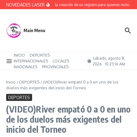
Saltar al contenido
NOVEDADES LASER
Avanza la creación de un registro para quienes rechacen 
Main Menu
INICIO
DEPORTES
sábado, agosto 8,
INTERNACIONALES
LOCALES
2026
10:23:17 AM
NACIONALES
PROVINCIALES
Inicio
/
DEPORTES
/
(VIDEO)River empató 0 a 0 en uno de los
duelos más exigentes del inicio del Torneo
DEPORTES
(VIDEO)River empató 0 a 0 en uno
de los duelos más exigentes del
inicio del Torneo