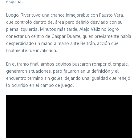
esquina.
Luego, River tuvo una chance inmejorable con Fausto Vera,
que controló dentro del área pero definió desviado con su
pierna izquierda. Minutos más tarde, Alejo Véliz no logró
conectar un centro de Gaspar Duarte, quien previamente había
desperdiciado un mano a mano ante Beltrán, acción que
finalmente fue invalidada.
En el tramo final, ambos equipos buscaron romper el empate,
generaron situaciones, pero fallaron en la definición y el
encuentro terminó sin goles, dejando una igualdad que reflejó
lo ocurrido en el campo de juego.