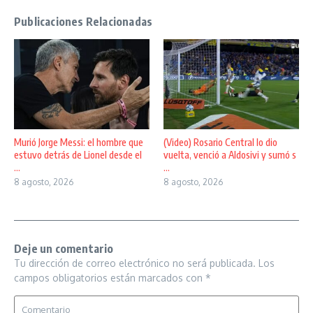
Publicaciones Relacionadas
Murió Jorge Messi: el hombre que
(Video) Rosario Central lo dio
estuvo detrás de Lionel desde el
vuelta, venció a Aldosivi y sumó s
...
...
8 agosto, 2026
8 agosto, 2026
Deje un comentario
Tu dirección de correo electrónico no será publicada.
Los
campos obligatorios están marcados con
*