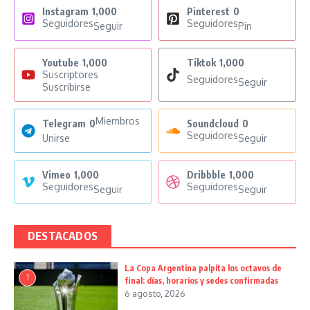
Instagram
1,000
Pinterest
0
Seguidores
Seguidores
Seguir
Pin
Youtube
1,000
Tiktok
1,000
Suscriptores
Seguidores
Seguir
Suscribirse
Miembros
Telegram
0
Soundcloud
0
Seguidores
Unirse
Seguir
Vimeo
1,000
Dribbble
1,000
Seguidores
Seguidores
Seguir
Seguir
DESTACADOS
La Copa Argentina palpita los octavos de
1
final: días, horarios y sedes confirmadas
6 agosto, 2026