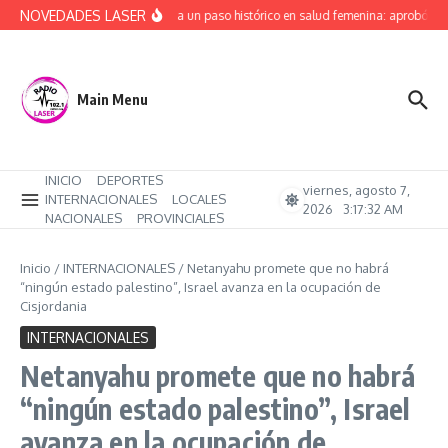
Saltar al contenido
NOVEDADES LASER
Río Negro da un paso histórico en salud femenina: aprobó po
Main Menu
INICIO
DEPORTES
viernes, agosto 7,
INTERNACIONALES
LOCALES
2026
3:17:32 AM
NACIONALES
PROVINCIALES
Inicio
/
INTERNACIONALES
/
Netanyahu promete que no habrá
“ningún estado palestino”, Israel avanza en la ocupación de
Cisjordania
INTERNACIONALES
Netanyahu promete que no habrá
“ningún estado palestino”, Israel
avanza en la ocupación de