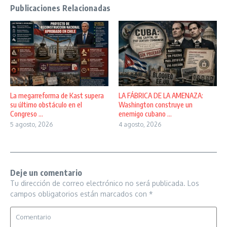
Publicaciones Relacionadas
La megarreforma de Kast supera
LA FÁBRICA DE LA AMENAZA:
su último obstáculo en el
Washington construye un
Congreso ...
enemigo cubano ...
5 agosto, 2026
4 agosto, 2026
Deje un comentario
Tu dirección de correo electrónico no será publicada.
Los
campos obligatorios están marcados con
*