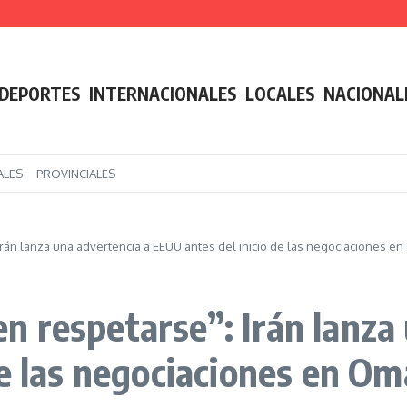
 retiró la reforma de la Ley de Tierras tras la rebelión de gobernadores aliados
mbio de inteligencia con Ucrania para ataques de largo alcance contra Rusia
l: días, horarios y sedes confirmadas
DEPORTES
INTERNACIONALES
LOCALES
NACIONAL
ALES
PROVINCIALES
án lanza una advertencia a EEUU antes del inicio de las negociaciones e
 respetarse”: Irán lanza 
de las negociaciones en O