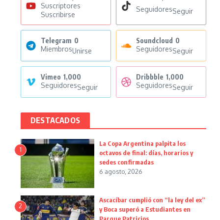
Suscriptores
Seguidores
Seguir
Suscribirse
Telegram
0
Soundcloud
0
Miembros
Seguidores
Unirse
Seguir
Vimeo
1,000
Dribbble
1,000
Seguidores
Seguidores
Seguir
Seguir
DESTACADOS
La Copa Argentina palpita los
1
octavos de final: días, horarios y
sedes confirmadas
6 agosto, 2026
Ascacíbar cumplió con “la ley del ex”
2
y Boca superó a Estudiantes en
Parque Patricios