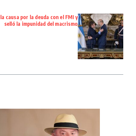
 la causa por la deuda con el FMI y
selló la impunidad del macrismo