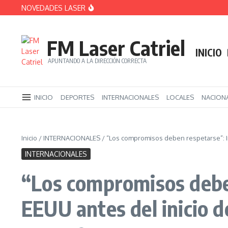
Saltar al contenido
NOVEDADES LASER
Derrota libertaria en el Senado: el oficialismo
Estados Unidos admite que reforzó el interca
La Copa Argentina palpita los octavos de fina
FM Laser Catriel
INICIO
APUNTANDO A LA DIRECCIÓN CORRECTA
INICIO
DEPORTES
INTERNACIONALES
LOCALES
NACION
Inicio
/
INTERNACIONALES
/
“Los compromisos deben respetarse”: Ir
INTERNACIONALES
“Los compromisos deben
EEUU antes del inicio 