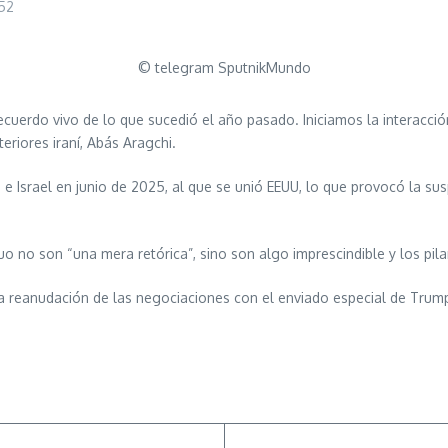
52
© telegram SputnikMundo
recuerdo vivo de lo que sucedió el año pasado. Iniciamos la interac
eriores iraní, Abás Aragchi.
Irán e Israel en junio de 2025, al que se unió EEUU, lo que provocó la s
o no son “una mera retórica”, sino son algo imprescindible y los pil
 la reanudación de las negociaciones con el enviado especial de Trump,