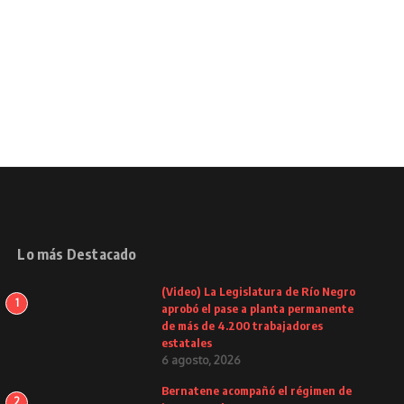
Lo más Destacado
(Video) La Legislatura de Río Negro
1
aprobó el pase a planta permanente
de más de 4.200 trabajadores
estatales
6 agosto, 2026
Bernatene acompañó el régimen de
2