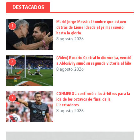
DESTACADOS
Murió Jorge Messi: el hombre que estuvo
1
detrás de Lionel desde el primer sueño
hasta la gloria
8 agosto, 2026
(Video) Rosario Central lo dio vuelta, venció
2
a Aldosivi y sumó su segunda victoria al hilo
8 agosto, 2026
CONMEBOL confirmó a los árbitros para la
3
ida de los octavos de final de la
Libertadores
8 agosto, 2026