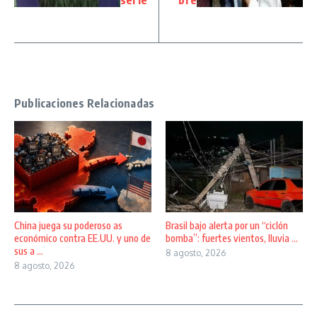
Publicaciones Relacionadas
China juega su poderoso as
Brasil bajo alerta por un “ciclón
económico contra EE.UU. y uno de
bomba”: fuertes vientos, lluvia ...
sus a ...
8 agosto, 2026
8 agosto, 2026