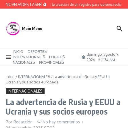
Saltar al contenido
NOVEDADES LASER
Avanza la creación de un registro para quienes rechacen 
Main Menu
INICIO
DEPORTES
domingo, agosto 9,
INTERNACIONALES
LOCALES
2026
5:11:34 AM
NACIONALES
PROVINCIALES
Inicio
/
INTERNACIONALES
/
La advertencia de Rusia y EEUU a
Ucrania y sus socios europeos
INTERNACIONALES
La advertencia de Rusia y EEUU a
Ucrania y sus socios europeos
Por
Redacción
No hay comentarios
26 noviembre, 2025
07:02