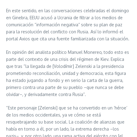
En este sentido, en las conversaciones celebradas el domingo
en Ginebra, EEUU acusó a Ucrania de filtrar a los medios de
comunicación “información negativa” sobre su plan de paz
para la resolución del conflicto con Rusia. Así lo informó el
portal Axios que cita una fuente familiarizada con la situación.
En opinión del analista político Manuel Monereo, todo esto es
parte del contexto de una crisis del régimen de Kiev. Explica
que tras “la llegada de [Volodímir] Zelenski a la presidencia
prometiendo reconciliación, unidad y democracia, esta figura
ha estado jugando a fondo y en serio la carta de la guerra,
primero contra una parte de su pueblo –que nunca se debe
olvidar–, y derivadamente contra Rusia”.
“Este personaje [Zelenski] que se ha convertido en un ‘héroe’
de los medios occidentales, ya ve cómo se está
resquebrajando su base social. La coalición de alianzas que
había en torno a él, por un lado, la extrema derecha –los
nazis–, y, por otro lado, una rama activa del ejército con [el