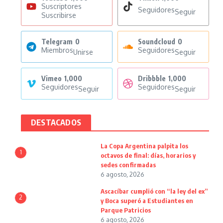
Suscriptores
Seguidores
Seguir
Suscribirse
Telegram
0
Soundcloud
0
Miembros
Seguidores
Unirse
Seguir
Vimeo
1,000
Dribbble
1,000
Seguidores
Seguidores
Seguir
Seguir
DESTACADOS
La Copa Argentina palpita los
1
octavos de final: días, horarios y
sedes confirmadas
6 agosto, 2026
Ascacíbar cumplió con “la ley del ex”
2
y Boca superó a Estudiantes en
Parque Patricios
6 agosto, 2026