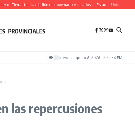
 de Tierras tras la rebelión de gobernadores aliados
Estados Unidos admite que re
ES
PROVINCIALES
jueves, agosto 6, 2026
2:22:35 PM
níes
en las repercusiones