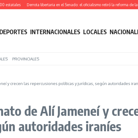
tatales
Derrota libertaria en el Senado: el oficialismo retiró la reforma de la Ley
DEPORTES
INTERNACIONALES
LOCALES
NACIONAL
ALES
PROVINCIALES
neí y crecen las repercusiones políticas y jurídicas, según autoridades ira
inato de Alí Jameneí y crec
egún autoridades iraníes