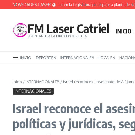
Saltar al contenido
NOVEDADES LASER
ATE ya inició un acampe en la Legislatura por el pase a planta de 4200 es
FM Laser Catriel
INICIO
APUNTANDO A LA DIRECCIÓN CORRECTA
INICIO
DEPORTES
INTERNACIONALES
LOCALES
NACION
Inicio
/
INTERNACIONALES
/
Israel reconoce el asesinato de Alí Jame
INTERNACIONALES
Israel reconoce el ases
políticas y jurídicas, s