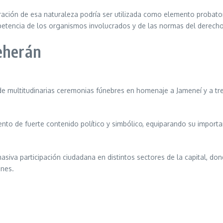
ación de esa naturaleza podría ser utilizada como elemento probatori
etencia de los organismos involucrados y de las normas del derecho 
eherán
o de multitudinarias ceremonias fúnebres en homenaje a Jameneí y a tre
to de fuerte contenido político y simbólico, equiparando su importan
siva participación ciudadana en distintos sectores de la capital, 
ones.