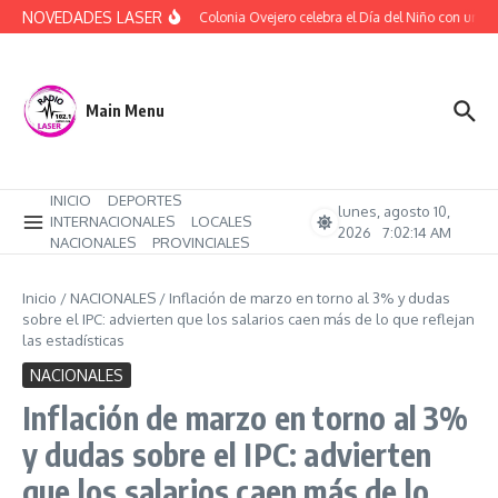
Saltar al contenido
NOVEDADES LASER
(Audio) Colonia Ovejero celebra el Día del Niño con una ta
Main Menu
INICIO
DEPORTES
lunes, agosto 10,
INTERNACIONALES
LOCALES
2026
7:02:15 AM
NACIONALES
PROVINCIALES
Inicio
/
NACIONALES
/
Inflación de marzo en torno al 3% y dudas
sobre el IPC: advierten que los salarios caen más de lo que reflejan
las estadísticas
NACIONALES
Inflación de marzo en torno al 3%
y dudas sobre el IPC: advierten
que los salarios caen más de lo