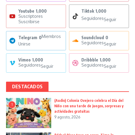
Youtube
1,000
Tiktok
1,000
Suscriptores
Seguidores
Seguir
Suscribirse
Miembros
Telegram
0
Soundcloud
0
Seguidores
Unirse
Seguir
Vimeo
1,000
Dribbble
1,000
Seguidores
Seguidores
Seguir
Seguir
DESTACADOS
(Audio) Colonia Ovejero celebra el Día del
1
Niño con una tarde de juegos, sorpresas y
actividades gratuitas
9 agosto, 2026