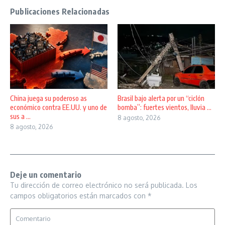
Publicaciones Relacionadas
China juega su poderoso as
Brasil bajo alerta por un “ciclón
económico contra EE.UU. y uno de
bomba”: fuertes vientos, lluvia ...
sus a ...
8 agosto, 2026
8 agosto, 2026
Deje un comentario
Tu dirección de correo electrónico no será publicada.
Los
campos obligatorios están marcados con
*