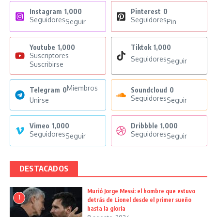
Instagram
1,000
Pinterest
0
Seguidores
Seguidores
Seguir
Pin
Youtube
1,000
Tiktok
1,000
Suscriptores
Seguidores
Seguir
Suscribirse
Miembros
Telegram
0
Soundcloud
0
Seguidores
Unirse
Seguir
Vimeo
1,000
Dribbble
1,000
Seguidores
Seguidores
Seguir
Seguir
DESTACADOS
Murió Jorge Messi: el hombre que estuvo
1
detrás de Lionel desde el primer sueño
hasta la gloria