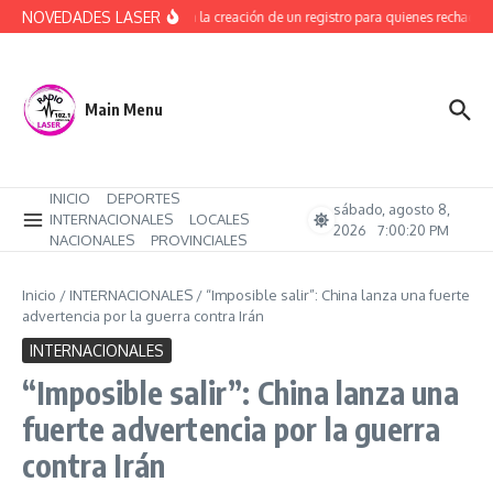
Saltar al contenido
NOVEDADES LASER
Avanza la creación de un registro para quienes rechacen 
Main Menu
INICIO
DEPORTES
sábado, agosto 8,
INTERNACIONALES
LOCALES
2026
7:00:21 PM
NACIONALES
PROVINCIALES
Inicio
/
INTERNACIONALES
/
“Imposible salir”: China lanza una fuerte
advertencia por la guerra contra Irán
INTERNACIONALES
“Imposible salir”: China lanza una
fuerte advertencia por la guerra
contra Irán