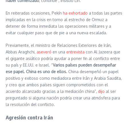
haber comenzado
, continúe”, insistió Lin.
En reiteradas ocasiones, Pekín
ha exhortado
a todas las partes
implicadas en la crisis en torno al estrecho de Ormuz a
detener de forma inmediata las operaciones militares y a
evitar cualquier paso que de pie a una nueva escalada.
Previamente, el ministro de Relaciones Exteriores de Irán,
Abbas Araghchi,
aseveró
en una
entrevista
con Al Jazeera que
el gigante asiático podría ayudar a poner fin al conflicto entre
su país y EE.UU. e Israel. “
Varios países pueden desempeñar
ese papel. China es uno de ellos.
China desempeñó un papel
positivo y exitoso como mediadora entre Irán y Arabia Saudita,
y creo que ambos países siguen comprometidos con el
acuerdo alcanzado gracias a la mediación china”,
dijo
al ser
preguntado si alguna nación podría crear una atmósfera para
la resolución del conflicto.
Agresión contra Irán