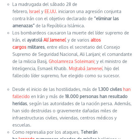
La madrugada del sábado 28 de
febrero,
Israel
y
EE.UU.
iniciaron una agresión conjunta
contra Irán con el objetivo declarado de
“eliminar las
amenazas”
de la República Islámica.
Los bombardeos causaron la muerte del líder supremo de
Irán, el
ayatolá
Alí Jameneí
,
y de varios
altos
cargos
militares
, entre ellos el secretario del Consejo
Supremo de Seguridad Nacional, Ali Larijani; el comandante
de la milicia Basij,
Gholamreza Soleimani;
y el ministro de
Inteligencia, Esmaeil Khatib.
Mojtabá Jameneí
, hijo del
fallecido líder supremo, fue elegido como su sucesor.
Desde el inicio de las hostilidades, más de
1.300 civiles
han
fallecido
en Irán y más de
18.000 personas han resultado
heridas
, según las autoridades de la nación persa. Además,
han sido destruidas o gravemente dañadas miles de
infraestructuras civiles, viviendas, centros médicos y
escuelas.
Como represalia por los ataques,
Teherán