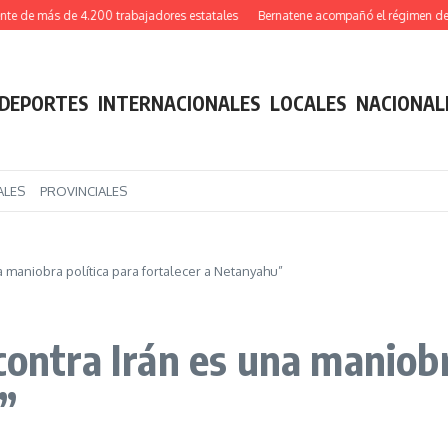
e más de 4.200 trabajadores estatales
Bernatene acompañó el régimen de ingre
DEPORTES
INTERNACIONALES
LOCALES
NACIONAL
ALES
PROVINCIALES
a maniobra política para fortalecer a Netanyahu”
contra Irán es una maniobr
”