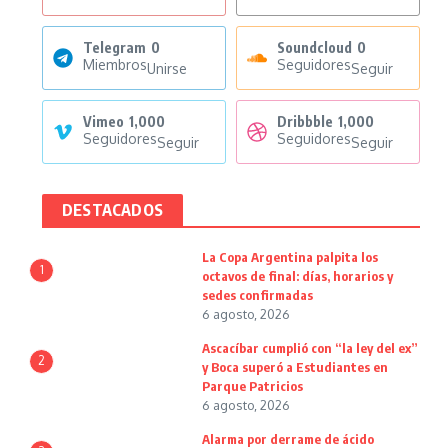
Telegram
0
Soundcloud
0
Miembros
Seguidores
Unirse
Seguir
Vimeo
1,000
Dribbble
1,000
Seguidores
Seguidores
Seguir
Seguir
DESTACADOS
La Copa Argentina palpita los
1
octavos de final: días, horarios y
sedes confirmadas
6 agosto, 2026
Ascacíbar cumplió con “la ley del ex”
2
y Boca superó a Estudiantes en
Parque Patricios
6 agosto, 2026
Alarma por derrame de ácido