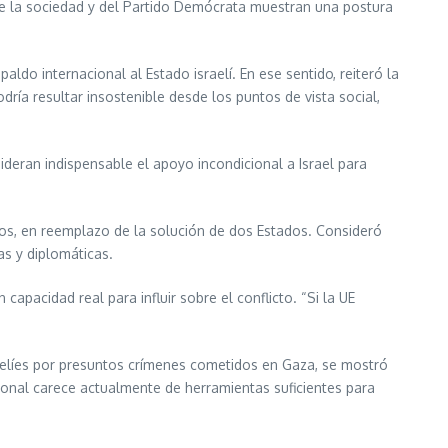
 de la sociedad y del Partido Demócrata muestran una postura
ldo internacional al Estado israelí. En ese sentido, reiteró la
dría resultar insostenible desde los puntos de vista social,
ideran indispensable el apoyo incondicional a Israel para
díos, en reemplazo de la solución de dos Estados. Consideró
s y diplomáticas.
 capacidad real para influir sobre el conflicto. “Si la UE
sraelíes por presuntos crímenes cometidos en Gaza, se mostró
cional carece actualmente de herramientas suficientes para