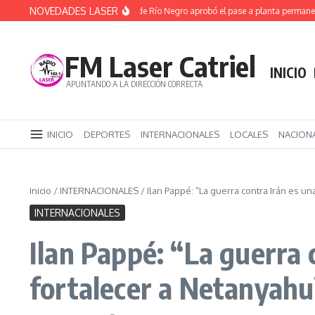
Saltar al contenido
NOVEDADES LASER
(Video) La Legislatura de Río Negro aprobó el pase a planta permanente d
FM Laser Catriel
INICIO
APUNTANDO A LA DIRECCIÓN CORRECTA
INICIO
DEPORTES
INTERNACIONALES
LOCALES
NACION
Inicio
/
INTERNACIONALES
/
Ilan Pappé: “La guerra contra Irán es un
INTERNACIONALES
Ilan Pappé: “La guerra 
fortalecer a Netanyahu