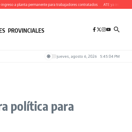
so a planta permanente para trabajadores contratados
ATE ya inició un acampe
ES
PROVINCIALES
jueves, agosto 6, 2026
5:45:05 PM
a política para