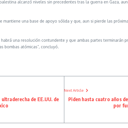
lestina alcanzó niveles sin precedentes tras la guerra en Gaza, aunqu
ue mantiene una base de apoyo sólida y que, aun si pierde las próxima
 no habrá una resolución contundente y que ambas partes terminarán p
 las bombas atómicas”, concluyó.
Next Article
 ultraderecha de EE.UU. de
Piden hasta cuatro años de
xico
por fu