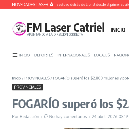
Saltar al contenido
NOVEDADES LASER
Jorge Messi: el hombre que estuvo detrás de Lionel desde el primer sueño hasta la 
FM Laser Catriel
INICIO
APUNTANDO A LA DIRECCIÓN CORRECTA
INICIO
DEPORTES
INTERNACIONALES
LOCALES
NACION
Inicio
/
PROVINCIALES
/
FOGARÍO superó los $2.800 millones y pot
PROVINCIALES
FOGARÍO superó los $2
Por
Redacción
No hay comentarios
24 abril, 2026
08:19