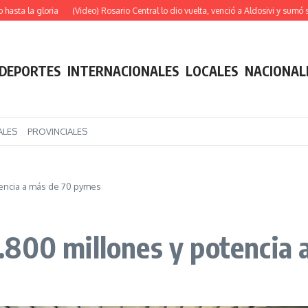
gloria
(Video) Rosario Central lo dio vuelta, venció a Aldosivi y sumó su segunda 
DEPORTES
INTERNACIONALES
LOCALES
NACIONAL
ALES
PROVINCIALES
encia a más de 70 pymes
.800 millones y potencia