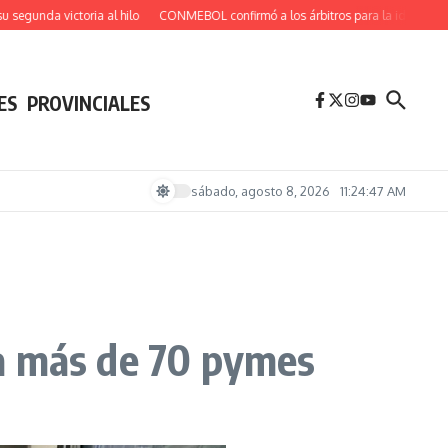
victoria al hilo
CONMEBOL confirmó a los árbitros para la ida de los octavos de
ES
PROVINCIALES
sábado, agosto 8, 2026
11:24:48 AM
 a más de 70 pymes