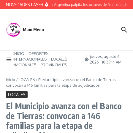
Saltar al contenido
NOVEDADES LASER
La Copa Argentina palpita los octavos de final: días, hora
Main Menu
INICIO
DEPORTES
jueves, agosto 6,
INTERNACIONALES
LOCALES
2026
10:39:15 AM
NACIONALES
PROVINCIALES
Inicio
/
LOCALES
/
El Municipio avanza con el Banco de Tierras:
convocan a 146 familias para la etapa de adjudicación
LOCALES
El Municipio avanza con el Banco
de Tierras: convocan a 146
familias para la etapa de