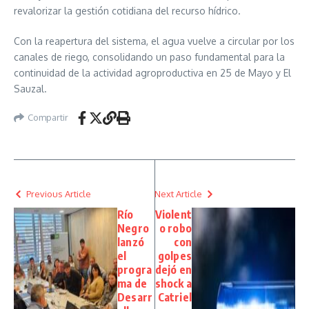
revalorizar la gestión cotidiana del recurso hídrico.
Con la reapertura del sistema, el agua vuelve a circular por los
canales de riego, consolidando un paso fundamental para la
continuidad de la actividad agroproductiva en 25 de Mayo y El
Sauzal.
Compartir
Previous Article
Next Article
Río
Violent
Negro
o robo
lanzó
con
el
golpes
progra
dejó en
ma de
shock a
Desarr
Catriel