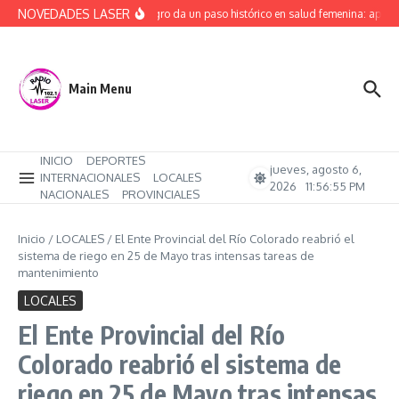
Saltar al contenido
NOVEDADES LASER
Río Negro da un paso histórico en salud femenina: aprob
Main Menu
INICIO
DEPORTES
jueves, agosto 6,
INTERNACIONALES
LOCALES
2026
11:56:56 PM
NACIONALES
PROVINCIALES
Inicio
/
LOCALES
/
El Ente Provincial del Río Colorado reabrió el
sistema de riego en 25 de Mayo tras intensas tareas de
mantenimiento
LOCALES
El Ente Provincial del Río
Colorado reabrió el sistema de
riego en 25 de Mayo tras intensas