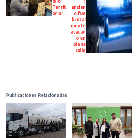
ollo
:
Territ
ancian
orial
o fue
brutal
mente
atacad
o en
plena
calle
Publicaciones Relacionadas