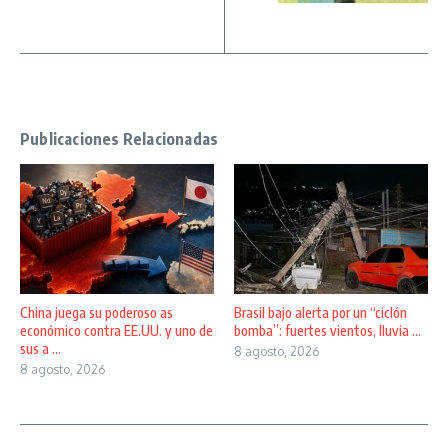
Publicaciones Relacionadas
China juega su poderoso as
Brasil bajo alerta por un “ciclón
económico contra EE.UU. y uno de
bomba”: fuertes vientos, lluvia ...
sus a ...
8 agosto, 2026
8 agosto, 2026