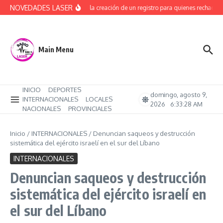
Saltar al contenido
NOVEDADES LASER
Avanza la creación de un registro para quienes rechacen 
Main Menu
INICIO
DEPORTES
domingo, agosto 9,
INTERNACIONALES
LOCALES
2026
6:33:29 AM
NACIONALES
PROVINCIALES
Inicio
/
INTERNACIONALES
/
Denuncian saqueos y destrucción
sistemática del ejército israelí en el sur del Líbano
INTERNACIONALES
Denuncian saqueos y destrucción
sistemática del ejército israelí en
el sur del Líbano