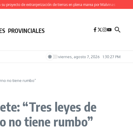
yecto de extranjerización de tierras en plena marea por Malvinas
(Videos) Brasil
ES
PROVINCIALES
viernes, agosto 7, 2026
1:30:28 PM
erno no tiene rumbo”
ete: “Tres leyes de
no no tiene rumbo”