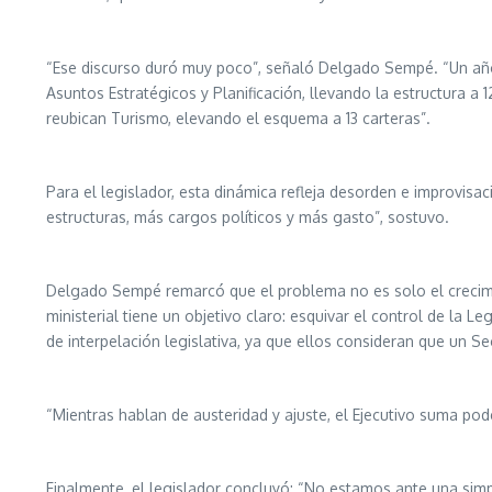
“Ese discurso duró muy poco”, señaló Delgado Sempé. “Un año
Asuntos Estratégicos y Planificación, llevando la estructura a
reubican Turismo, elevando el esquema a 13 carteras”.
Para el legislador, esta dinámica refleja desorden e improvis
estructuras, más cargos políticos y más gasto”, sostuvo.
Delgado Sempé remarcó que el problema no es solo el crecimie
ministerial tiene un objetivo claro: esquivar el control de la 
de interpelación legislativa, ya que ellos consideran que un S
“Mientras hablan de austeridad y ajuste, el Ejecutivo suma pode
Finalmente, el legislador concluyó: “No estamos ante una simpl