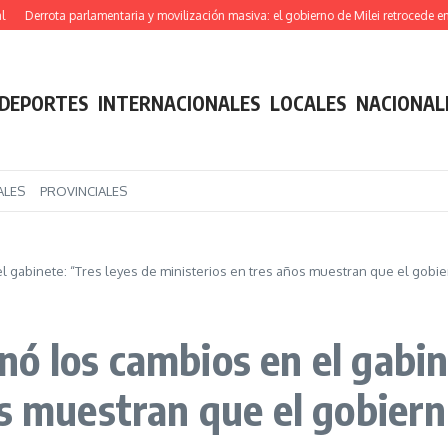
rota parlamentaria y movilización masiva: el gobierno de Milei retrocede en su pro
DEPORTES
INTERNACIONALES
LOCALES
NACIONAL
ALES
PROVINCIALES
 gabinete: “Tres leyes de ministerios en tres años muestran que el gobi
ó los cambios en el gabin
os muestran que el gobier