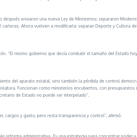
 después enviaron una nueva Ley de Ministerios: separaron Moderniz
 12 carteras. Ahora vuelven a modificarla: separan Deporte y Cultura
ación. “El mismo gobierno que decía combatir el tamaño del Estado ho
nto del aparato estatal, sino también la pérdida de control democrá
Legislatura. Funcionan como ministerios encubiertos, con presupuestos 
ecretario de Estado no puede ser interpelado”.
r, cargos y gasto, pero resta transparencia y control”, afirmó.
e reforma administrativa. Es una estrategia para concentrar poder y b