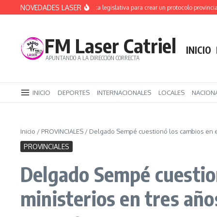
Saltar al contenido
NOVEDADES LASER
Alerta Sofía: primera vuelta legislativa para crear un protocolo provincial
Der
FM Laser Catriel
INICIO
APUNTANDO A LA DIRECCIÓN CORRECTA
INICIO
DEPORTES
INTERNACIONALES
LOCALES
NACION
Inicio
/
PROVINCIALES
/
Delgado Sempé cuestionó los cambios en el
PROVINCIALES
Delgado Sempé cuestion
ministerios en tres añ