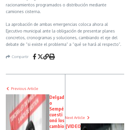
racionamientos programados o distribución mediante
camiones cisterna.
La aprobación de ambas emergencias coloca ahora al
Ejecutivo municipal ante la obligación de presentar planes
concretos, cronogramas y soluciones, cambiando el eje del
debate de “si existe el problema” a “qué se hará al respecto”.
Compartir
Previous Article
Delgad
o
Sempé
cuesti
Next Article
onó los
cambio
(VIDEO