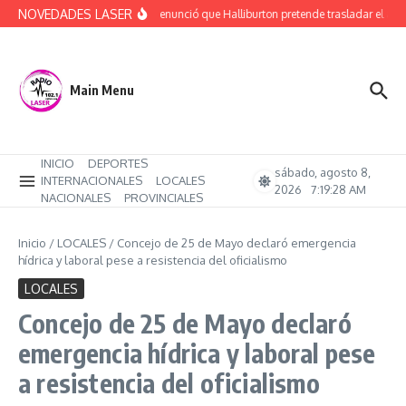
Saltar al contenido
NOVEDADES LASER
Rucci denunció que Halliburton pretende trasladar el ajust
Main Menu
INICIO
DEPORTES
sábado, agosto 8,
INTERNACIONALES
LOCALES
2026
7:19:29 AM
NACIONALES
PROVINCIALES
Inicio
/
LOCALES
/
Concejo de 25 de Mayo declaró emergencia
hídrica y laboral pese a resistencia del oficialismo
LOCALES
Concejo de 25 de Mayo declaró
emergencia hídrica y laboral pese
a resistencia del oficialismo