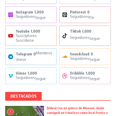
Instagram
1,000
Pinterest
0
Seguidores
Seguidores
Seguir
Pin
Youtube
1,000
Tiktok
1,000
Suscriptores
Seguidores
Seguir
Suscribirse
Miembros
Telegram
0
Soundcloud
0
Seguidores
Unirse
Seguir
Vimeo
1,000
Dribbble
1,000
Seguidores
Seguidores
Seguir
Seguir
DESTACADOS
(Video) Con un golazo de Menossi, Unión
1
consiguió un triunfazo como local frente a