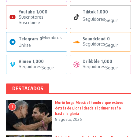
Youtube
1,000
Tiktok
1,000
Suscriptores
Seguidores
Seguir
Suscribirse
Miembros
Telegram
0
Soundcloud
0
Seguidores
Unirse
Seguir
Vimeo
1,000
Dribbble
1,000
Seguidores
Seguidores
Seguir
Seguir
DESTACADOS
Murió Jorge Messi: el hombre que estuvo
1
detrás de Lionel desde el primer sueño
hasta la gloria
8 agosto, 2026