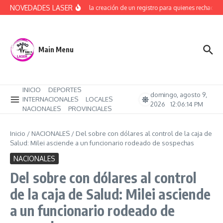
Saltar al contenido
NOVEDADES LASER
Avanza la creación de un registro para quienes rechacen t
Main Menu
INICIO
DEPORTES
domingo, agosto 9,
INTERNACIONALES
LOCALES
2026
12:06:15 PM
NACIONALES
PROVINCIALES
Inicio
/
NACIONALES
/
Del sobre con dólares al control de la caja de
Salud: Milei asciende a un funcionario rodeado de sospechas
NACIONALES
Del sobre con dólares al control
de la caja de Salud: Milei asciende
a un funcionario rodeado de