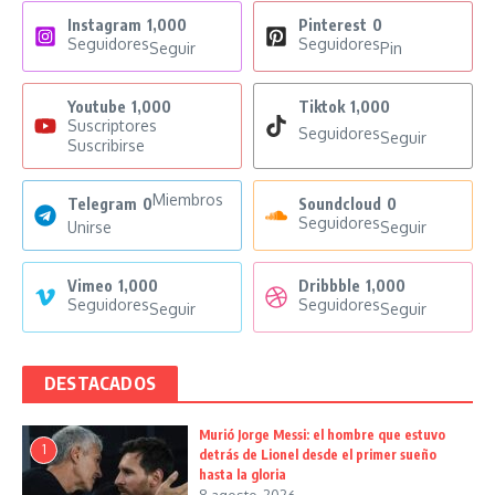
Instagram
1,000
Pinterest
0
Seguidores
Seguidores
Seguir
Pin
Youtube
1,000
Tiktok
1,000
Suscriptores
Seguidores
Seguir
Suscribirse
Miembros
Telegram
0
Soundcloud
0
Seguidores
Unirse
Seguir
Vimeo
1,000
Dribbble
1,000
Seguidores
Seguidores
Seguir
Seguir
DESTACADOS
Murió Jorge Messi: el hombre que estuvo
1
detrás de Lionel desde el primer sueño
hasta la gloria