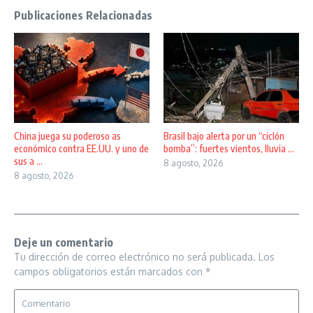
Publicaciones Relacionadas
China juega su poderoso as
Brasil bajo alerta por un “ciclón
económico contra EE.UU. y uno de
bomba”: fuertes vientos, lluvia ...
sus a ...
8 agosto, 2026
8 agosto, 2026
Deje un comentario
Tu dirección de correo electrónico no será publicada.
Los
campos obligatorios están marcados con
*