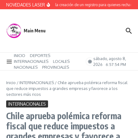
Saltar al contenido
NOVEDADES LASER
Avanza la creación de un registro para quienes rechacen t
Main Menu
INICIO
DEPORTES
sábado, agosto 8,
INTERNACIONALES
LOCALES
2026
6:57:55 PM
NACIONALES
PROVINCIALES
Inicio
/
INTERNACIONALES
/
Chile aprueba polémica reforma fiscal
que reduce impuestos a grandes empresas y favorece a los
sectores más ricos
INTERNACIONALES
Chile aprueba polémica reforma
fiscal que reduce impuestos a
grandes empresas y favorece a