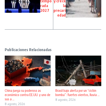
tempo
y crece
rada
la
2027
precari
edad
Publicaciones Relacionadas
China juega su poderoso as
Brasil bajo alerta por un “ciclón
económico contra EE.UU. y uno de
bomba”: fuertes vientos, lluvia ...
sus a ...
8 agosto, 2026
8 agosto, 2026