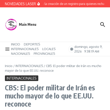
Saltar al contenido
NOVEDADES LASER
Avanza la creación de un registro para quienes rechacen 
Main Menu
INICIO
DEPORTES
domingo, agosto 9,
INTERNACIONALES
LOCALES
2026
9:38:19 AM
NACIONALES
PROVINCIALES
Inicio
/
INTERNACIONALES
/
CBS: El poder militar de Irán es mucho
mayor de lo que EE.UU. reconoce
INTERNACIONALES
CBS: El poder militar de Irán es
mucho mayor de lo que EE.UU.
reconoce