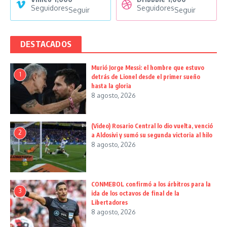
Seguidores
Seguidores
Seguir
Seguir
DESTACADOS
Murió Jorge Messi: el hombre que estuvo
1
detrás de Lionel desde el primer sueño
hasta la gloria
8 agosto, 2026
(Video) Rosario Central lo dio vuelta, venció
2
a Aldosivi y sumó su segunda victoria al hilo
8 agosto, 2026
CONMEBOL confirmó a los árbitros para la
3
ida de los octavos de final de la
Libertadores
8 agosto, 2026