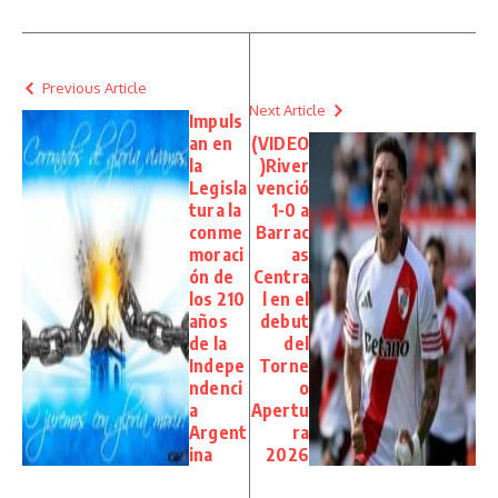
Previous Article
Next Article
Impuls
an en
(VIDEO
la
)River
Legisla
venció
tura la
1-0 a
conme
Barrac
moraci
as
ón de
Centra
los 210
l en el
años
debut
de la
del
Indepe
Torne
ndenci
o
a
Apertu
Argent
ra
ina
2026