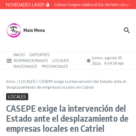
Saltar al contenido
NOVEDADES LASER
(Audio) Colonia Ovejero celebra el Día del Niño con una ta
Main Menu
INICIO
DEPORTES
lunes, agosto 10,
INTERNACIONALES
LOCALES
2026
9:59:40 AM
NACIONALES
PROVINCIALES
Inicio
/
LOCALES
/
CASEPE exige la intervención del Estado ante el
desplazamiento de empresas locales en Catriel
LOCALES
CASEPE exige la intervención del
Estado ante el desplazamiento de
empresas locales en Catriel