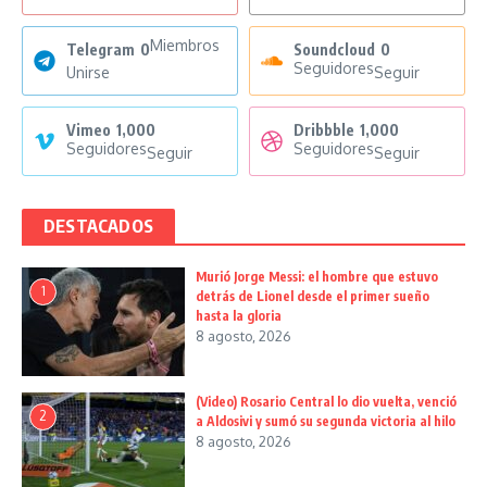
Miembros
Telegram
0
Soundcloud
0
Seguidores
Unirse
Seguir
Vimeo
1,000
Dribbble
1,000
Seguidores
Seguidores
Seguir
Seguir
DESTACADOS
Murió Jorge Messi: el hombre que estuvo
1
detrás de Lionel desde el primer sueño
hasta la gloria
8 agosto, 2026
(Video) Rosario Central lo dio vuelta, venció
2
a Aldosivi y sumó su segunda victoria al hilo
8 agosto, 2026