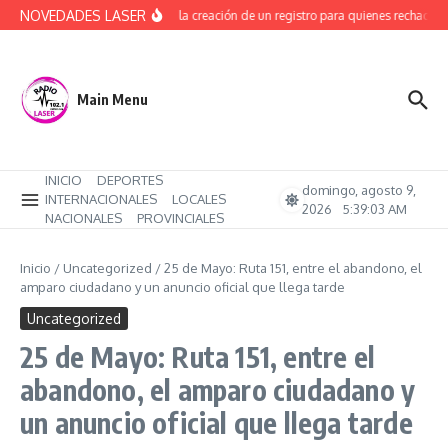
Saltar al contenido
NOVEDADES LASER
Avanza la creación de un registro para quienes rechacen t
Main Menu
INICIO
DEPORTES
domingo, agosto 9,
INTERNACIONALES
LOCALES
2026
5:39:04 AM
NACIONALES
PROVINCIALES
Inicio
/
Uncategorized
/
25 de Mayo: Ruta 151, entre el abandono, el
amparo ciudadano y un anuncio oficial que llega tarde
Uncategorized
25 de Mayo: Ruta 151, entre el
abandono, el amparo ciudadano y
un anuncio oficial que llega tarde