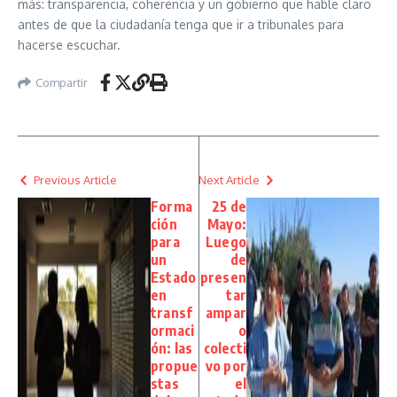
más: transparencia, coherencia y un gobierno que hable claro
antes de que la ciudadanía tenga que ir a tribunales para
hacerse escuchar.
Compartir
Previous Article
Next Article
Forma
25 de
ción
Mayo:
para
Luego
un
de
Estado
presen
en
tar
transf
ampar
ormaci
o
ón: las
colecti
propue
vo por
stas
el