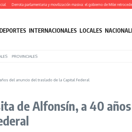
Derrota parlamentaria y movilización masiva: el gobierno de Milei retrocede en s
DEPORTES
INTERNACIONALES
LOCALES
NACIONAL
ALES
PROVINCIALES
 años del anuncio del traslado de la Capital Federal
ita de Alfonsín, a 40 años
ederal