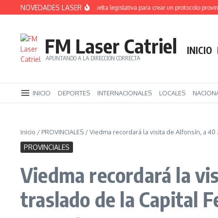
Saltar al contenido
NOVEDADES LASER
Alerta Sofía: primera vuelta legislativa para crear un protocolo provincial
FM Laser Catriel
INICIO
APUNTANDO A LA DIRECCIÓN CORRECTA
INICIO
DEPORTES
INTERNACIONALES
LOCALES
NACION
Inicio
/
PROVINCIALES
/
Viedma recordará la visita de Alfonsín, a 40
PROVINCIALES
Viedma recordará la vis
traslado de la Capital F