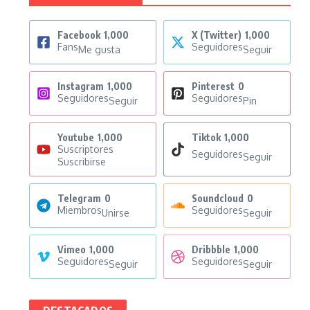
Facebook
1,000
X (Twitter)
1,000
Fans
Seguidores
Me gusta
Seguir
Instagram
1,000
Pinterest
0
Seguidores
Seguidores
Seguir
Pin
Youtube
1,000
Tiktok
1,000
Suscriptores
Seguidores
Seguir
Suscribirse
Telegram
0
Soundcloud
0
Miembros
Seguidores
Unirse
Seguir
Vimeo
1,000
Dribbble
1,000
Seguidores
Seguidores
Seguir
Seguir