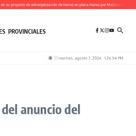
u proyecto de extranjerización de tierras en plena marea por Malvinas
(Videos) 
ES
PROVINCIALES
viernes, agosto 7, 2026
1:26:55 PM
 del anuncio del