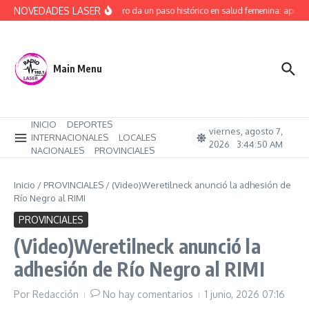
Saltar al contenido
NOVEDADES LASER
Río Negro da un paso histórico en salud femenina: aprob
Main Menu
INICIO
DEPORTES
viernes, agosto 7,
INTERNACIONALES
LOCALES
2026
3:44:51 AM
NACIONALES
PROVINCIALES
Inicio
/
PROVINCIALES
/
(Video)Weretilneck anunció la adhesión de
Río Negro al RIMI
PROVINCIALES
(Video)Weretilneck anunció la
adhesión de Río Negro al RIMI
Por
Redacción
No hay comentarios
1 junio, 2026
07:16